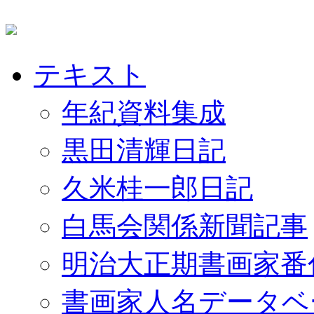
テキスト
年紀資料集成
黒田清輝日記
久米桂一郎日記
白馬会関係新聞記事
明治大正期書画家番
書画家人名データベ