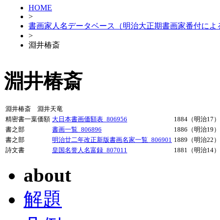
HOME
>
書画家人名データベース（明治大正期書画家番付によ
>
淵井椿斎
淵井椿斎
淵井椿斎 淵井天竜
精密書一葉価額
大日本書画価額表_806956
1884（明治17）
書之部
書画一覧_806896
1886（明治19）
書之部
明治廿二年改正新版書画名家一覧_806901
1889（明治22）
詩文書
皇国名誉人名富録_807011
1881（明治14）
about
解題