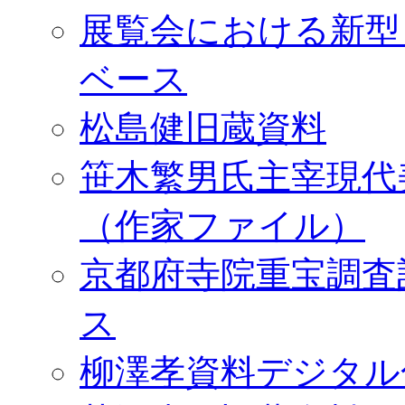
展覧会における新型
ベース
松島健旧蔵資料
笹木繁男氏主宰現代
（作家ファイル）
京都府寺院重宝調査
ス
柳澤孝資料デジタル