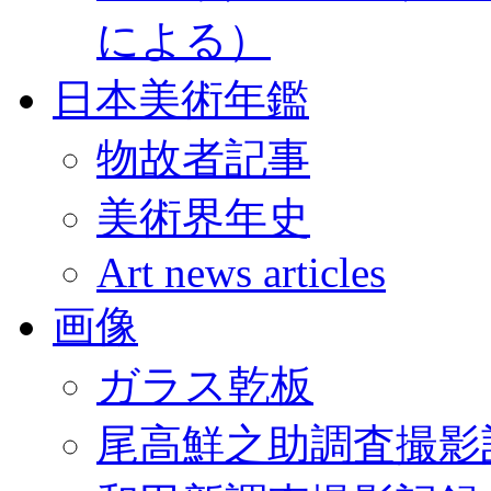
による）
日本美術年鑑
物故者記事
美術界年史
Art news articles
画像
ガラス乾板
尾高鮮之助調査撮影