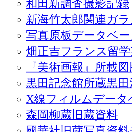
和田新調査撮影記録
新海竹太郎関連ガラ
写真原板データベー
畑正吉フランス留学
『美術画報』所載図
黒田記念館所蔵黒田
X線フィルムデータ
森岡柳蔵旧蔵資料
國華社旧蔵写真資料