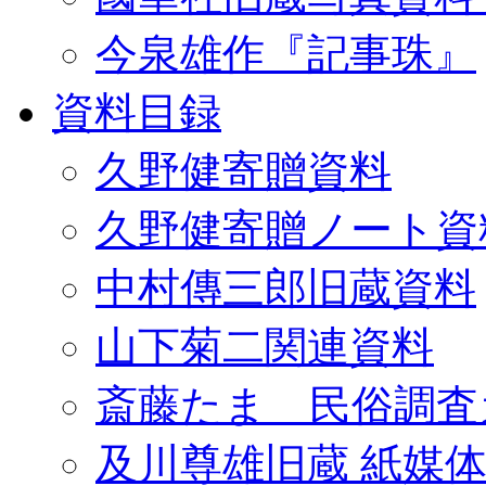
今泉雄作『記事珠』
資料目録
久野健寄贈資料
久野健寄贈ノート資
中村傳三郎旧蔵資料
山下菊二関連資料
斎藤たま 民俗調査
及川尊雄旧蔵 紙媒