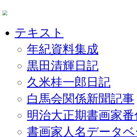
テキスト
年紀資料集成
黒田清輝日記
久米桂一郎日記
白馬会関係新聞記事
明治大正期書画家番
書画家人名データベ