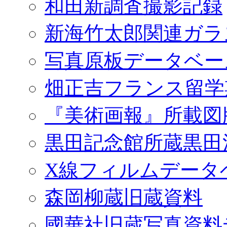
和田新調査撮影記録
新海竹太郎関連ガラ
写真原板データベー
畑正吉フランス留学
『美術画報』所載図
黒田記念館所蔵黒田
X線フィルムデータ
森岡柳蔵旧蔵資料
國華社旧蔵写真資料