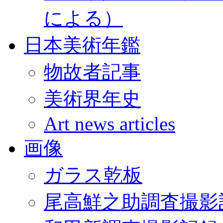
による）
日本美術年鑑
物故者記事
美術界年史
Art news articles
画像
ガラス乾板
尾高鮮之助調査撮影