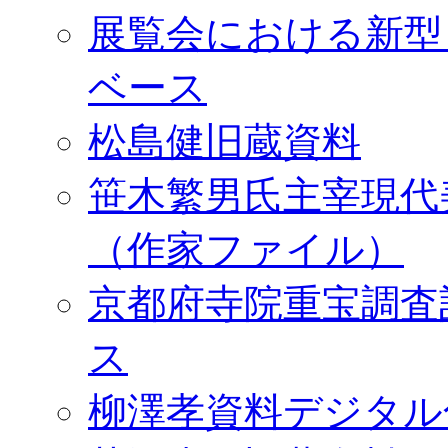
展覧会における新型
ベース
松島健旧蔵資料
笹木繁男氏主宰現代
（作家ファイル）
京都府寺院重宝調査
ス
柳澤孝資料デジタル