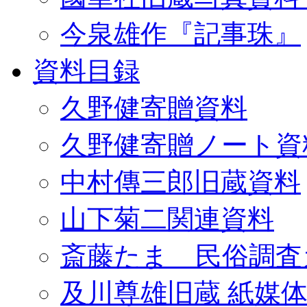
今泉雄作『記事珠』
資料目録
久野健寄贈資料
久野健寄贈ノート資
中村傳三郎旧蔵資料
山下菊二関連資料
斎藤たま 民俗調査
及川尊雄旧蔵 紙媒