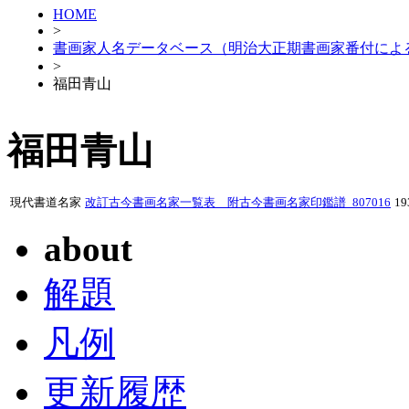
HOME
>
書画家人名データベース（明治大正期書画家番付によ
>
福田青山
福田青山
現代書道名家
改訂古今書画名家一覧表 附古今書画名家印鑑譜_807016
1
about
解題
凡例
更新履歴