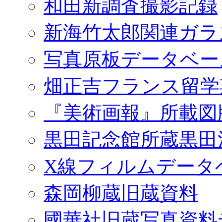
和田新調査撮影記録
新海竹太郎関連ガラ
写真原板データベー
畑正吉フランス留学
『美術画報』所載図
黒田記念館所蔵黒田
X線フィルムデータ
森岡柳蔵旧蔵資料
國華社旧蔵写真資料