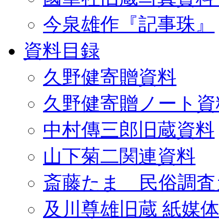
今泉雄作『記事珠』
資料目録
久野健寄贈資料
久野健寄贈ノート資
中村傳三郎旧蔵資料
山下菊二関連資料
斎藤たま 民俗調査
及川尊雄旧蔵 紙媒