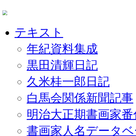
テキスト
年紀資料集成
黒田清輝日記
久米桂一郎日記
白馬会関係新聞記事
明治大正期書画家番
書画家人名データベ