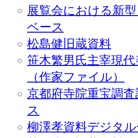
展覧会における新型
ベース
松島健旧蔵資料
笹木繁男氏主宰現代
（作家ファイル）
京都府寺院重宝調査
ス
柳澤孝資料デジタル