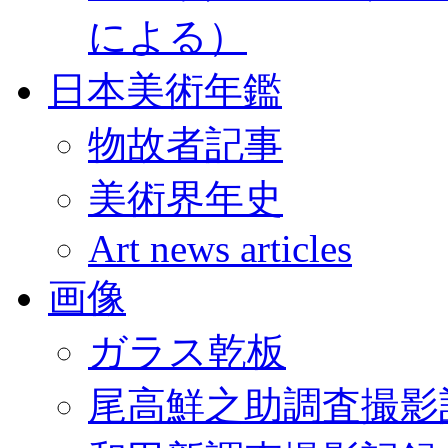
による）
日本美術年鑑
物故者記事
美術界年史
Art news articles
画像
ガラス乾板
尾高鮮之助調査撮影