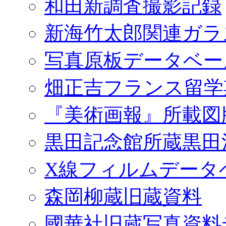
和田新調査撮影記録
新海竹太郎関連ガラ
写真原板データベー
畑正吉フランス留学
『美術画報』所載図
黒田記念館所蔵黒田
X線フィルムデータ
森岡柳蔵旧蔵資料
國華社旧蔵写真資料