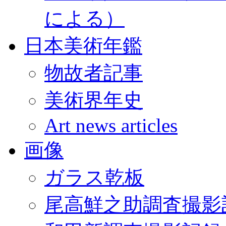
による）
日本美術年鑑
物故者記事
美術界年史
Art news articles
画像
ガラス乾板
尾高鮮之助調査撮影