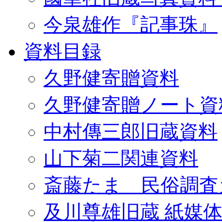
今泉雄作『記事珠』
資料目録
久野健寄贈資料
久野健寄贈ノート資
中村傳三郎旧蔵資料
山下菊二関連資料
斎藤たま 民俗調査
及川尊雄旧蔵 紙媒