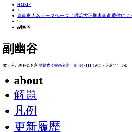
HOME
>
書画家人名データベース（明治大正期書画家番付によ
>
副幽谷
副幽谷
故人南北画各派名家
増補古今書画名家一覧_807111
1911（明治44）
6-B
about
解題
凡例
更新履歴