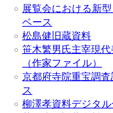
展覧会における新型
ベース
松島健旧蔵資料
笹木繁男氏主宰現代
（作家ファイル）
京都府寺院重宝調査
ス
柳澤孝資料デジタル