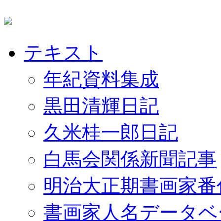
テキスト
年紀資料集成
黒田清輝日記
久米桂一郎日記
白馬会関係新聞記事
明治大正期書画家番
書画家人名データベ