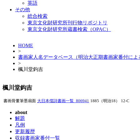
英語
その他
総合検索
東京文化財研究所刊行物リポジトリ
東京文化財研究所蔵書検索（OPAC）
HOME
>
書画家人名データベース（明治大正期書画家番付によ
>
楓川堂鈎吉
楓川堂鈎吉
書画骨董筆墨扇面
大日本儒詩書画一覧_806941
1885（明治18）
12-C
about
解題
凡例
更新履歴
収録書画家番付一覧