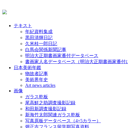
テキスト
年紀資料集成
黒田清輝日記
久米桂一郎日記
白馬会関係新聞記事
明治大正期書画家番付データベース
書画家人名データベース（明治大正期書画家番付
日本美術年鑑
物故者記事
美術界年史
Art news articles
画像
ガラス乾板
尾高鮮之助調査撮影記録
和田新調査撮影記録
新海竹太郎関連ガラス乾板
写真原板データベース（4×5カラー）
畑正吉フランス留学期写真資料