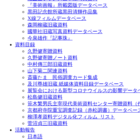
『美術画報』所載図版データベース
黒田記念館所蔵黒田清輝作品集
X線フィルムデータベース
森岡柳蔵旧蔵資料
國華社旧蔵写真資料データベース
今泉雄作『記事珠』
資料目録
久野健寄贈資料
久野健寄贈ノート資料
中村傳三郎旧蔵資料
山下菊二関連資料
斎藤たま 民俗調査カード集成
及川尊雄旧蔵 紙媒体資料目録データベース
展覧会における新型コロナウイルスの影響データ
松島健旧蔵資料
笹木繁男氏主宰現代美術資料センター寄贈資料（
京都府寺院重宝調査記録（赤松調書）データベー
柳澤孝資料デジタル化フィルム_リスト
菅沼貞三旧蔵資料
活動報告
日本語