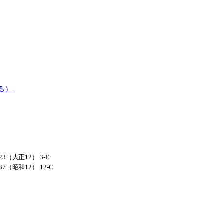
る）
923（大正12）
3-E
937（昭和12）
12-C