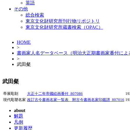
英語
その他
総合検索
東京文化財研究所刊行物リポジトリ
東京文化財研究所蔵書検索（OPAC）
HOME
>
書画家人名データベース（明治大正期書画家番付によ
>
武田粲
武田粲
帝展彫刻
大正十二年帝國絵画番付_807086
1
現代彫塑名家
改訂古今書画名家一覧表 附古今書画名家印鑑譜_807016
1
about
解題
凡例
更新履歴