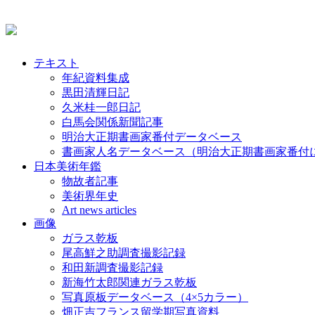
テキスト
年紀資料集成
黒田清輝日記
久米桂一郎日記
白馬会関係新聞記事
明治大正期書画家番付データベース
書画家人名データベース（明治大正期書画家番付
日本美術年鑑
物故者記事
美術界年史
Art news articles
画像
ガラス乾板
尾高鮮之助調査撮影記録
和田新調査撮影記録
新海竹太郎関連ガラス乾板
写真原板データベース（4×5カラー）
畑正吉フランス留学期写真資料