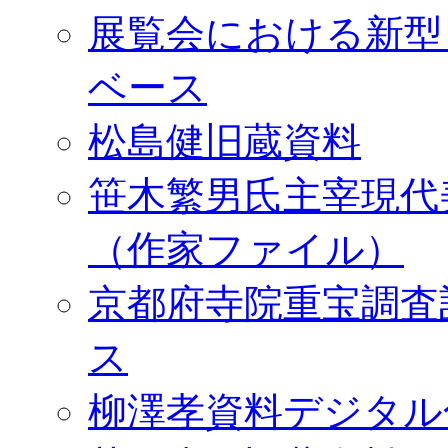
展覧会における新型
ベース
松島健旧蔵資料
笹木繁男氏主宰現代
（作家ファイル）
京都府寺院重宝調査
ス
柳澤孝資料デジタル