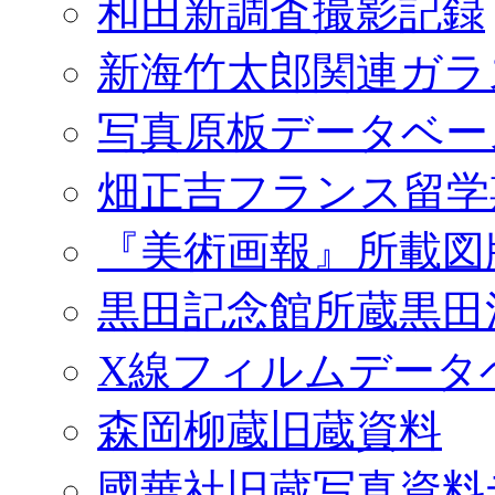
和田新調査撮影記録
新海竹太郎関連ガラ
写真原板データベー
畑正吉フランス留学
『美術画報』所載図
黒田記念館所蔵黒田
X線フィルムデータ
森岡柳蔵旧蔵資料
國華社旧蔵写真資料