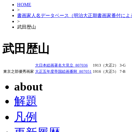
HOME
>
書画家人名データベース（明治大正期書画家番付によ
>
武田歴山
武田歴山
大日本絵画著名大見立_807036
1913（大正2）
3-G
東京之部優秀画家
大正五年度帝国絵画番附_807051
1916（大正5）
7-B
about
解題
凡例