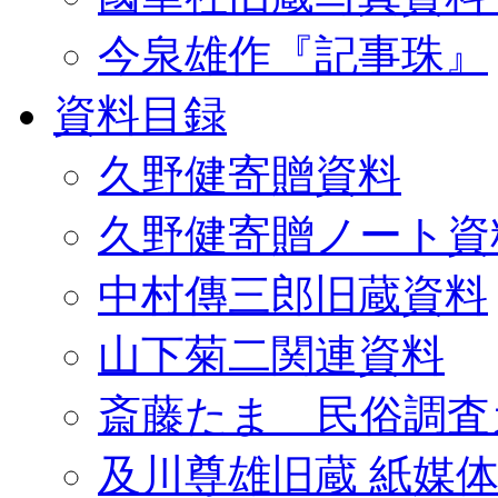
今泉雄作『記事珠』
資料目録
久野健寄贈資料
久野健寄贈ノート資
中村傳三郎旧蔵資料
山下菊二関連資料
斎藤たま 民俗調査
及川尊雄旧蔵 紙媒