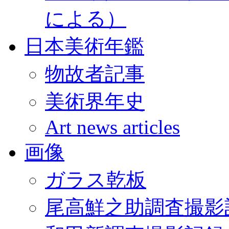
による）
日本美術年鑑
物故者記事
美術界年史
Art news articles
画像
ガラス乾板
尾高鮮之助調査撮影