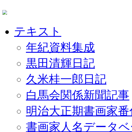
テキスト
年紀資料集成
黒田清輝日記
久米桂一郎日記
白馬会関係新聞記事
明治大正期書画家番
書画家人名データベ