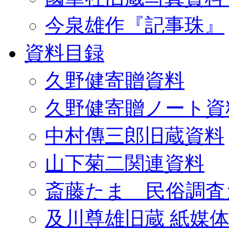
今泉雄作『記事珠』
資料目録
久野健寄贈資料
久野健寄贈ノート資
中村傳三郎旧蔵資料
山下菊二関連資料
斎藤たま 民俗調査
及川尊雄旧蔵 紙媒