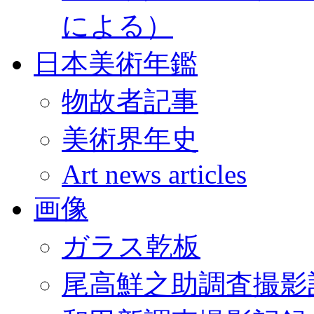
による）
日本美術年鑑
物故者記事
美術界年史
Art news articles
画像
ガラス乾板
尾高鮮之助調査撮影