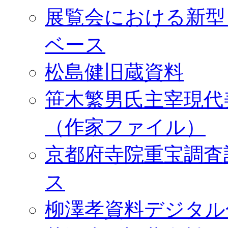
展覧会における新型
ベース
松島健旧蔵資料
笹木繁男氏主宰現代
（作家ファイル）
京都府寺院重宝調査
ス
柳澤孝資料デジタル