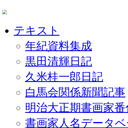
テキスト
年紀資料集成
黒田清輝日記
久米桂一郎日記
白馬会関係新聞記事
明治大正期書画家番
書画家人名データベ