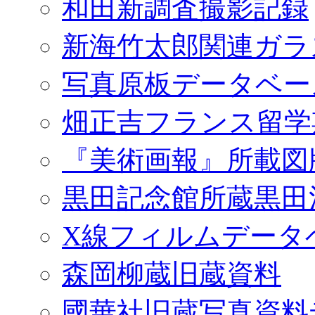
和田新調査撮影記録
新海竹太郎関連ガラ
写真原板データベー
畑正吉フランス留学
『美術画報』所載図
黒田記念館所蔵黒田
X線フィルムデータ
森岡柳蔵旧蔵資料
國華社旧蔵写真資料