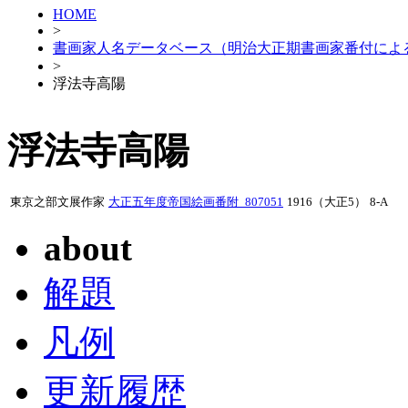
HOME
>
書画家人名データベース（明治大正期書画家番付によ
>
浮法寺高陽
浮法寺高陽
東京之部文展作家
大正五年度帝国絵画番附_807051
1916（大正5）
8-A
about
解題
凡例
更新履歴