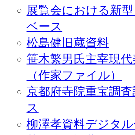
展覧会における新型
ベース
松島健旧蔵資料
笹木繁男氏主宰現代
（作家ファイル）
京都府寺院重宝調査
ス
柳澤孝資料デジタル