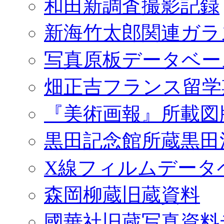
和田新調査撮影記録
新海竹太郎関連ガラ
写真原板データベー
畑正吉フランス留学
『美術画報』所載図
黒田記念館所蔵黒田
X線フィルムデータ
森岡柳蔵旧蔵資料
國華社旧蔵写真資料