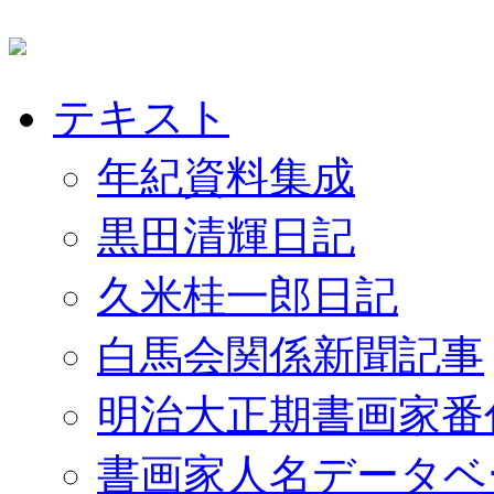
テキスト
年紀資料集成
黒田清輝日記
久米桂一郎日記
白馬会関係新聞記事
明治大正期書画家番
書画家人名データベ