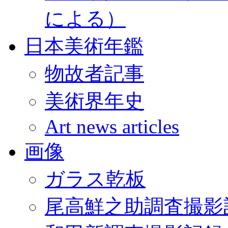
による）
日本美術年鑑
物故者記事
美術界年史
Art news articles
画像
ガラス乾板
尾高鮮之助調査撮影