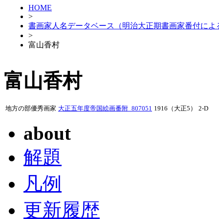
HOME
>
書画家人名データベース（明治大正期書画家番付によ
>
富山香村
富山香村
地方の部優秀画家
大正五年度帝国絵画番附_807051
1916（大正5）
2-D
about
解題
凡例
更新履歴