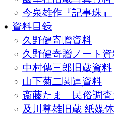
今泉雄作『記事珠』
資料目録
久野健寄贈資料
久野健寄贈ノート資
中村傳三郎旧蔵資料
山下菊二関連資料
斎藤たま 民俗調査
及川尊雄旧蔵 紙媒