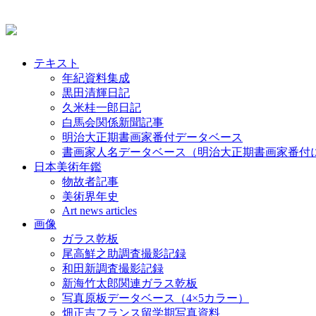
テキスト
年紀資料集成
黒田清輝日記
久米桂一郎日記
白馬会関係新聞記事
明治大正期書画家番付データベース
書画家人名データベース（明治大正期書画家番付
日本美術年鑑
物故者記事
美術界年史
Art news articles
画像
ガラス乾板
尾高鮮之助調査撮影記録
和田新調査撮影記録
新海竹太郎関連ガラス乾板
写真原板データベース（4×5カラー）
畑正吉フランス留学期写真資料