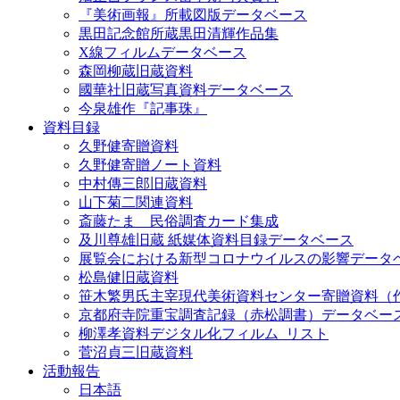
『美術画報』所載図版データベース
黒田記念館所蔵黒田清輝作品集
X線フィルムデータベース
森岡柳蔵旧蔵資料
國華社旧蔵写真資料データベース
今泉雄作『記事珠』
資料目録
久野健寄贈資料
久野健寄贈ノート資料
中村傳三郎旧蔵資料
山下菊二関連資料
斎藤たま 民俗調査カード集成
及川尊雄旧蔵 紙媒体資料目録データベース
展覧会における新型コロナウイルスの影響データ
松島健旧蔵資料
笹木繁男氏主宰現代美術資料センター寄贈資料（
京都府寺院重宝調査記録（赤松調書）データベー
柳澤孝資料デジタル化フィルム_リスト
菅沼貞三旧蔵資料
活動報告
日本語