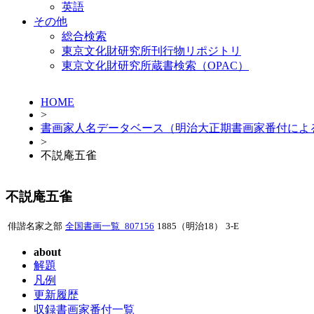
英語
その他
総合検索
東京文化財研究所刊行物リポジトリ
東京文化財研究所蔵書検索（OPAC）
HOME
>
書画家人名データベース（明治大正期書画家番付によ
>
不説庵五雀
不説庵五雀
俳諧名家之部
全国書画一覧_807156
1885（明治18）
3-E
about
解題
凡例
更新履歴
収録書画家番付一覧