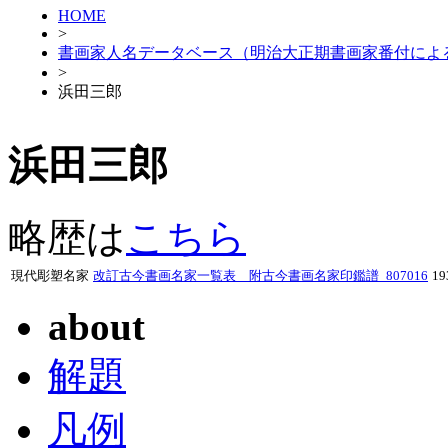
HOME
>
書画家人名データベース（明治大正期書画家番付によ
>
浜田三郎
浜田三郎
略歴は
こちら
現代彫塑名家
改訂古今書画名家一覧表 附古今書画名家印鑑譜_807016
1
about
解題
凡例