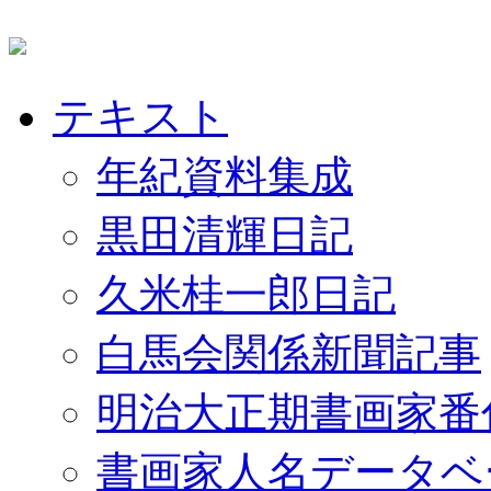
テキスト
年紀資料集成
黒田清輝日記
久米桂一郎日記
白馬会関係新聞記事
明治大正期書画家番
書画家人名データベ