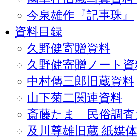
今泉雄作『記事珠』
資料目録
久野健寄贈資料
久野健寄贈ノート資
中村傳三郎旧蔵資料
山下菊二関連資料
斎藤たま 民俗調査
及川尊雄旧蔵 紙媒