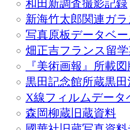
和田新調査撮影記録
新海竹太郎関連ガラ
写真原板データベー
畑正吉フランス留学
『美術画報』所載図
黒田記念館所蔵黒田
X線フィルムデータ
森岡柳蔵旧蔵資料
國華社旧蔵写真資料