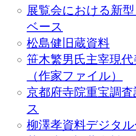
展覧会における新型
ベース
松島健旧蔵資料
笹木繁男氏主宰現代
（作家ファイル）
京都府寺院重宝調査
ス
柳澤孝資料デジタル