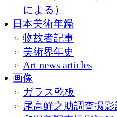
による）
日本美術年鑑
物故者記事
美術界年史
Art news articles
画像
ガラス乾板
尾高鮮之助調査撮影