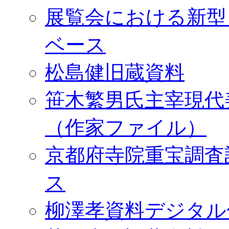
展覧会における新型
ベース
松島健旧蔵資料
笹木繁男氏主宰現代
（作家ファイル）
京都府寺院重宝調査
ス
柳澤孝資料デジタル