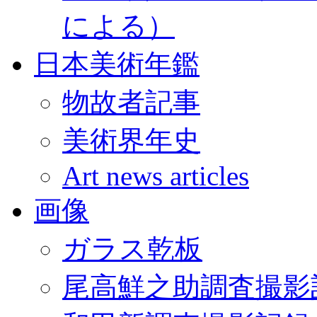
による）
日本美術年鑑
物故者記事
美術界年史
Art news articles
画像
ガラス乾板
尾高鮮之助調査撮影