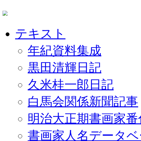
テキスト
年紀資料集成
黒田清輝日記
久米桂一郎日記
白馬会関係新聞記事
明治大正期書画家番
書画家人名データベ