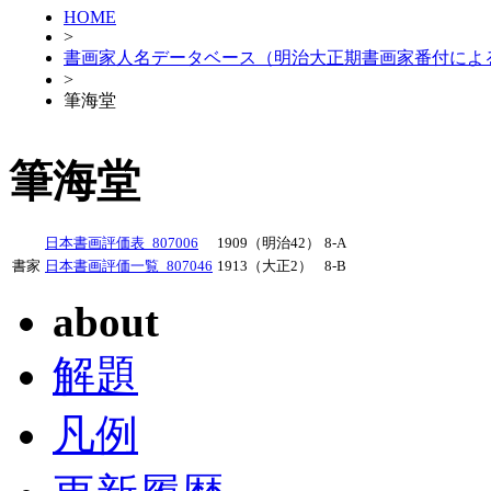
HOME
>
書画家人名データベース（明治大正期書画家番付によ
>
筆海堂
筆海堂
日本書画評価表_807006
1909（明治42）
8-A
書家
日本書画評価一覧_807046
1913（大正2）
8-B
about
解題
凡例