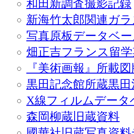
和田新調査撮影記録
新海竹太郎関連ガラ
写真原板データベー
畑正吉フランス留学
『美術画報』所載図
黒田記念館所蔵黒田
X線フィルムデータ
森岡柳蔵旧蔵資料
國華社旧蔵写真資料