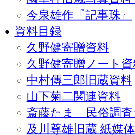
今泉雄作『記事珠』
資料目録
久野健寄贈資料
久野健寄贈ノート資
中村傳三郎旧蔵資料
山下菊二関連資料
斎藤たま 民俗調査
及川尊雄旧蔵 紙媒