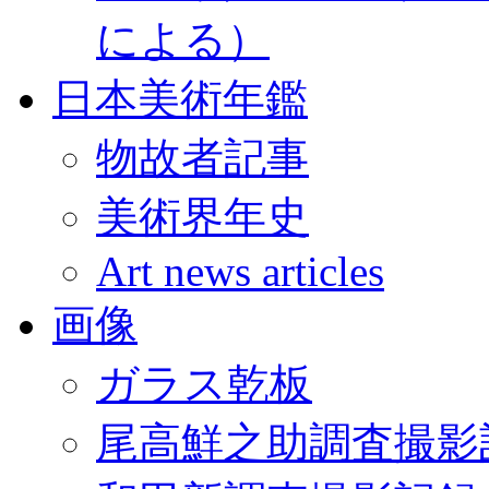
による）
日本美術年鑑
物故者記事
美術界年史
Art news articles
画像
ガラス乾板
尾高鮮之助調査撮影