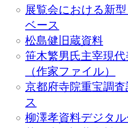
展覧会における新型
ベース
松島健旧蔵資料
笹木繁男氏主宰現代
（作家ファイル）
京都府寺院重宝調査
ス
柳澤孝資料デジタル