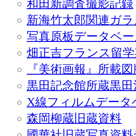
和田新調査撮影記録
新海竹太郎関連ガラ
写真原板データベー
畑正吉フランス留学
『美術画報』所載図
黒田記念館所蔵黒田
X線フィルムデータ
森岡柳蔵旧蔵資料
國華社旧蔵写真資料