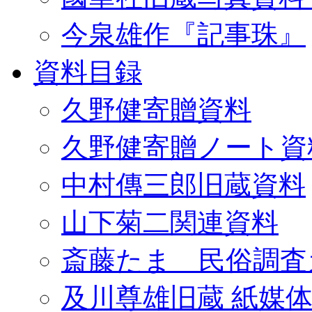
今泉雄作『記事珠』
資料目録
久野健寄贈資料
久野健寄贈ノート資
中村傳三郎旧蔵資料
山下菊二関連資料
斎藤たま 民俗調査
及川尊雄旧蔵 紙媒