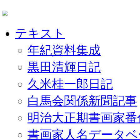
テキスト
年紀資料集成
黒田清輝日記
久米桂一郎日記
白馬会関係新聞記事
明治大正期書画家番
書画家人名データベ