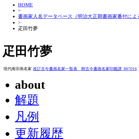
HOME
>
書画家人名データベース（明治大正期書画家番付によ
>
疋田竹夢
疋田竹夢
現代南宗画名家
改訂古今書画名家一覧表 附古今書画名家印鑑譜_807016
about
解題
凡例
更新履歴