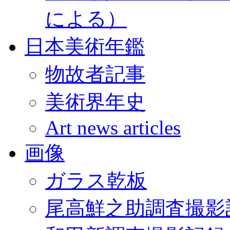
による）
日本美術年鑑
物故者記事
美術界年史
Art news articles
画像
ガラス乾板
尾高鮮之助調査撮影