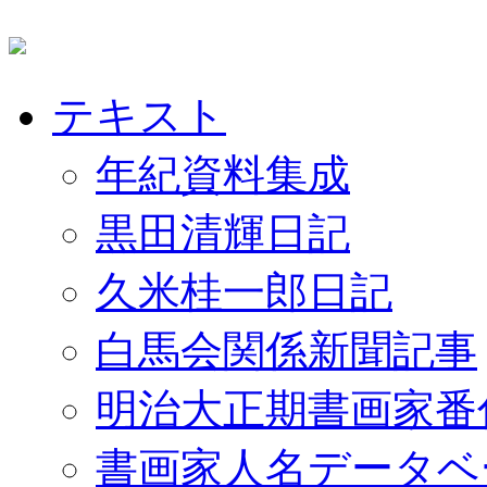
テキスト
年紀資料集成
黒田清輝日記
久米桂一郎日記
白馬会関係新聞記事
明治大正期書画家番
書画家人名データベ