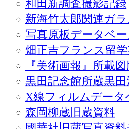
和田新調査撮影記録
新海竹太郎関連ガラ
写真原板データベー
畑正吉フランス留学
『美術画報』所載図
黒田記念館所蔵黒田
X線フィルムデータ
森岡柳蔵旧蔵資料
國華社旧蔵写真資料