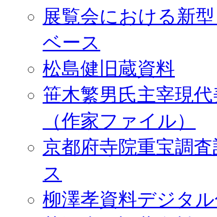
展覧会における新型
ベース
松島健旧蔵資料
笹木繁男氏主宰現代
（作家ファイル）
京都府寺院重宝調査
ス
柳澤孝資料デジタル