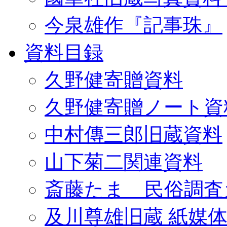
今泉雄作『記事珠』
資料目録
久野健寄贈資料
久野健寄贈ノート資
中村傳三郎旧蔵資料
山下菊二関連資料
斎藤たま 民俗調査
及川尊雄旧蔵 紙媒