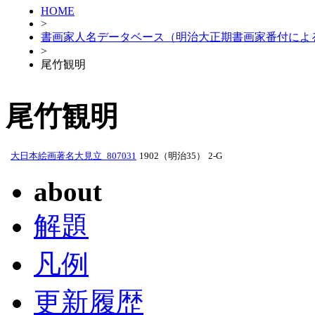
HOME
>
書画家人名データベース（明治大正期書画家番付によ
>
尾竹観明
尾竹観明
大日本絵画著名大見立_807031
1902（明治35）
2-G
about
解題
凡例
更新履歴