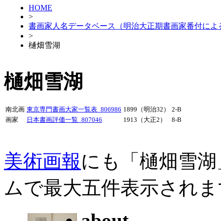
HOME
>
書画家人名データベース（明治大正期書画家番付によ
>
樋畑雪湖
樋畑雪湖
南北画
東京専門書画大家一覧表_806986
1899（明治32）
2-B
画家
日本書画評価一覧_807046
1913（大正2）
8-B
美術画報
にも「樋畑雪湖
ムで最大五件表示されま
about