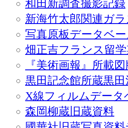
和田新調査撮影記録
新海竹太郎関連ガラ
写真原板データベー
畑正吉フランス留学
『美術画報』所載図
黒田記念館所蔵黒田
X線フィルムデータ
森岡柳蔵旧蔵資料
國華社旧蔵写真資料