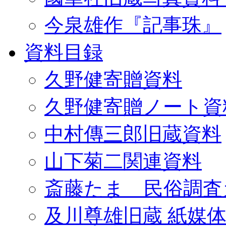
今泉雄作『記事珠』
資料目録
久野健寄贈資料
久野健寄贈ノート資
中村傳三郎旧蔵資料
山下菊二関連資料
斎藤たま 民俗調査
及川尊雄旧蔵 紙媒