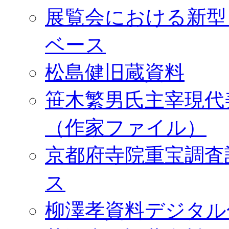
展覧会における新型
ベース
松島健旧蔵資料
笹木繁男氏主宰現代
（作家ファイル）
京都府寺院重宝調査
ス
柳澤孝資料デジタル