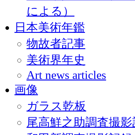
による）
日本美術年鑑
物故者記事
美術界年史
Art news articles
画像
ガラス乾板
尾高鮮之助調査撮影