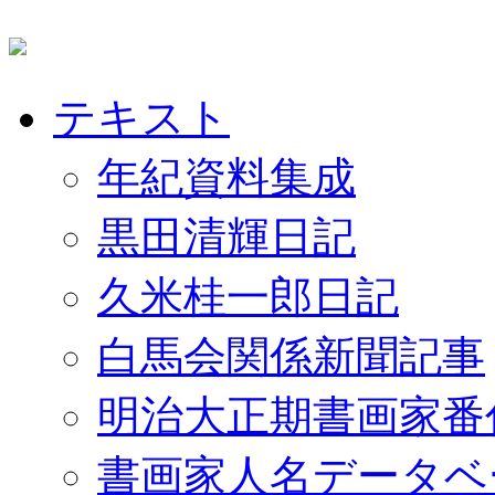
テキスト
年紀資料集成
黒田清輝日記
久米桂一郎日記
白馬会関係新聞記事
明治大正期書画家番
書画家人名データベ