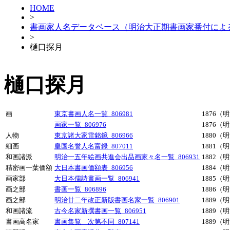
HOME
>
書画家人名データベース（明治大正期書画家番付によ
>
樋口探月
樋口探月
画
東京書画人名一覧_806981
1876（
画家一覧_806976
1876（
人物
東京諸大家雷銘鏡_806966
1880（
細画
皇国名誉人名富録_807011
1881（
和画諸派
明治一五年絵画共進会出品画家々名一覧_806931
1882（
精密画一葉価額
大日本書画価額表_806956
1884（
画家部
大日本儒詩書画一覧_806941
1885（
画之部
書画一覧_806896
1886（
画之部
明治廿二年改正新版書画名家一覧_806901
1889（
和画諸流
古今名家新撰書画一覧_806951
1889（
書画高名家
書画集覧 次第不同_807141
1889（