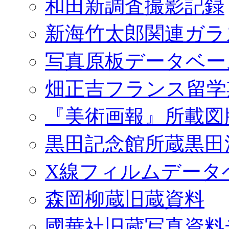
和田新調査撮影記録
新海竹太郎関連ガラ
写真原板データベー
畑正吉フランス留学
『美術画報』所載図
黒田記念館所蔵黒田
X線フィルムデータ
森岡柳蔵旧蔵資料
國華社旧蔵写真資料