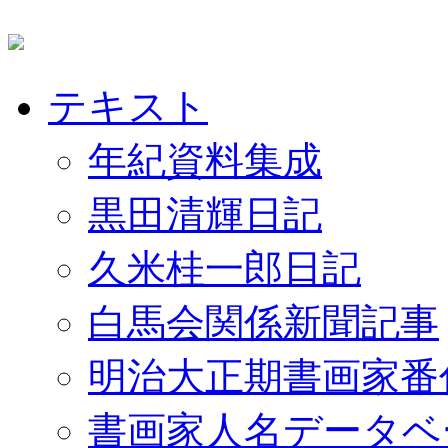
テキスト
年紀資料集成
黒田清輝日記
久米桂一郎日記
白馬会関係新聞記事
明治大正期書画家番
書画家人名データベ