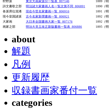
狩野派
東京大画家派分一覧表_807146
1889（
詩文書歌之部
明治諸大家書画人名一覧次第不同_806891
1890（
各派席位混淆
現在今世名家書画一覧_806916
1891（
現今皇国諸派
古今名家新撰書画一覧_806921
1892（
大家画
大日本全国書画大家一覧_807176
1892（
画家之部
明治大見立改正新版書画一覧表_806886
1895（
about
解題
凡例
更新履歴
収録書画家番付一覧
categories