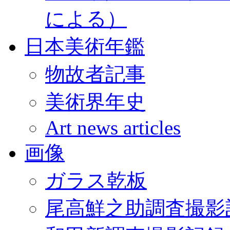
による）
日本美術年鑑
物故者記事
美術界年史
Art news articles
画像
ガラス乾板
尾高鮮之助調査撮影