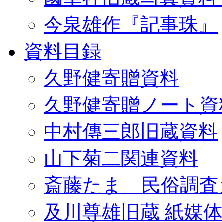
今泉雄作『記事珠』
資料目録
久野健寄贈資料
久野健寄贈ノート資
中村傳三郎旧蔵資料
山下菊二関連資料
斎藤たま 民俗調査
及川尊雄旧蔵 紙媒