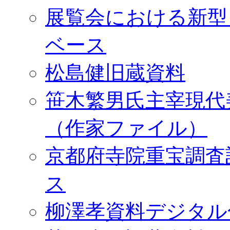
展覧会における新型
ベース
松島健旧蔵資料
笹木繁男氏主宰現代
（作家ファイル）
京都府寺院重宝調査
ス
柳澤孝資料デジタル