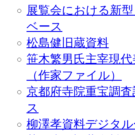
展覧会における新型
ベース
松島健旧蔵資料
笹木繁男氏主宰現代
（作家ファイル）
京都府寺院重宝調査
ス
柳澤孝資料デジタル