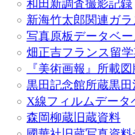
和田新調査撮影記録
新海竹太郎関連ガラ
写真原板データベー
畑正吉フランス留学
『美術画報』所載図
黒田記念館所蔵黒田
X線フィルムデータ
森岡柳蔵旧蔵資料
國華社旧蔵写真資料