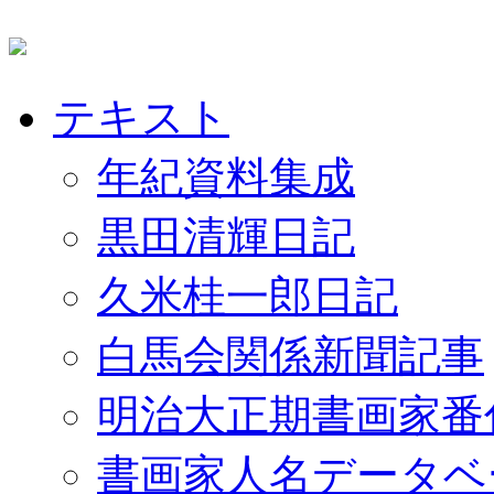
テキスト
年紀資料集成
黒田清輝日記
久米桂一郎日記
白馬会関係新聞記事
明治大正期書画家番
書画家人名データベ