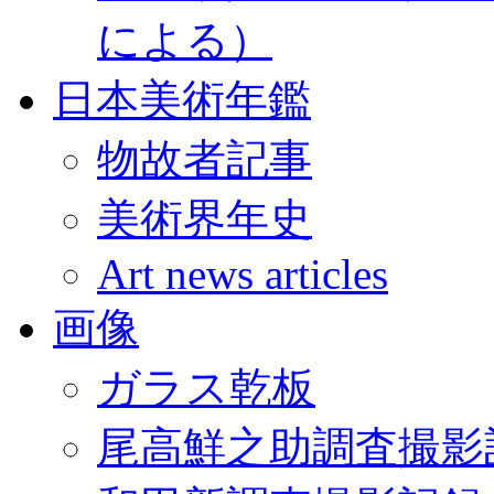
による）
日本美術年鑑
物故者記事
美術界年史
Art news articles
画像
ガラス乾板
尾高鮮之助調査撮影