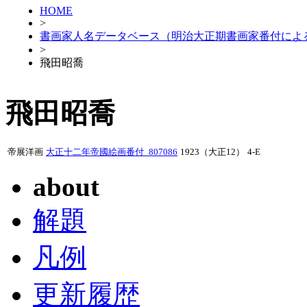
HOME
>
書画家人名データベース（明治大正期書画家番付によ
>
飛田昭喬
飛田昭喬
帝展洋画
大正十二年帝國絵画番付_807086
1923（大正12）
4-E
about
解題
凡例
更新履歴