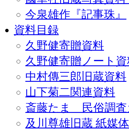
今泉雄作『記事珠』
資料目録
久野健寄贈資料
久野健寄贈ノート資
中村傳三郎旧蔵資料
山下菊二関連資料
斎藤たま 民俗調査
及川尊雄旧蔵 紙媒