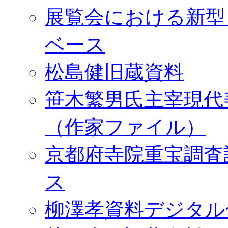
展覧会における新型
ベース
松島健旧蔵資料
笹木繁男氏主宰現代
（作家ファイル）
京都府寺院重宝調査
ス
柳澤孝資料デジタル