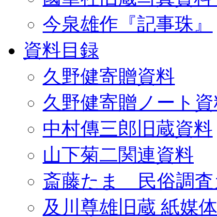
今泉雄作『記事珠』
資料目録
久野健寄贈資料
久野健寄贈ノート資
中村傳三郎旧蔵資料
山下菊二関連資料
斎藤たま 民俗調査
及川尊雄旧蔵 紙媒