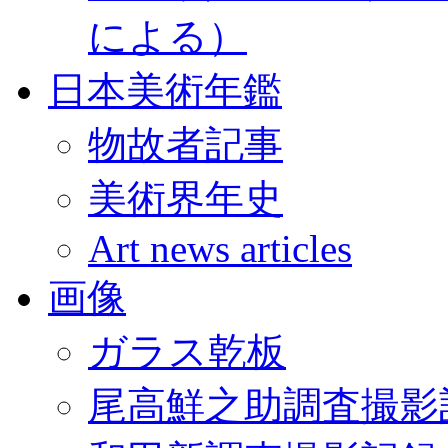
による）
日本美術年鑑
物故者記事
美術界年史
Art news articles
画像
ガラス乾板
尾高鮮之助調査撮影