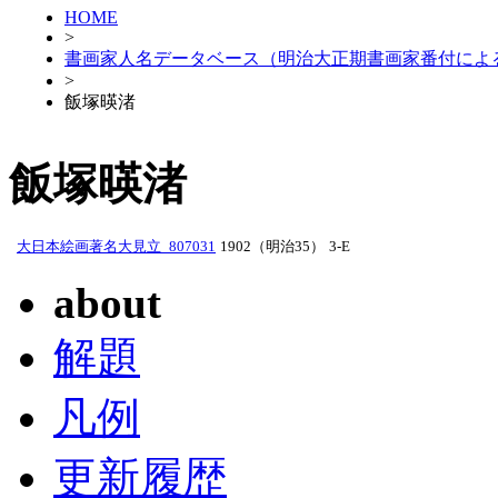
HOME
>
書画家人名データベース（明治大正期書画家番付によ
>
飯塚暎渚
飯塚暎渚
大日本絵画著名大見立_807031
1902（明治35）
3-E
about
解題
凡例
更新履歴