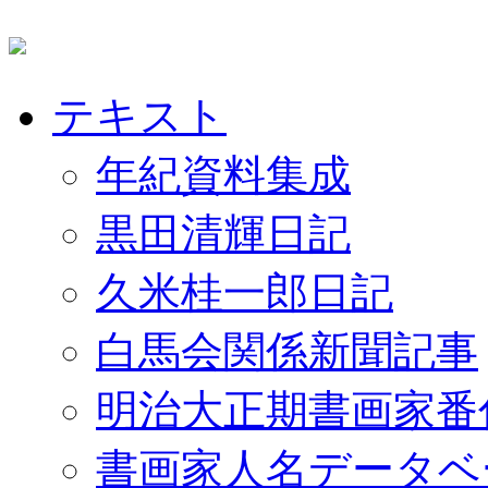
テキスト
年紀資料集成
黒田清輝日記
久米桂一郎日記
白馬会関係新聞記事
明治大正期書画家番
書画家人名データベ