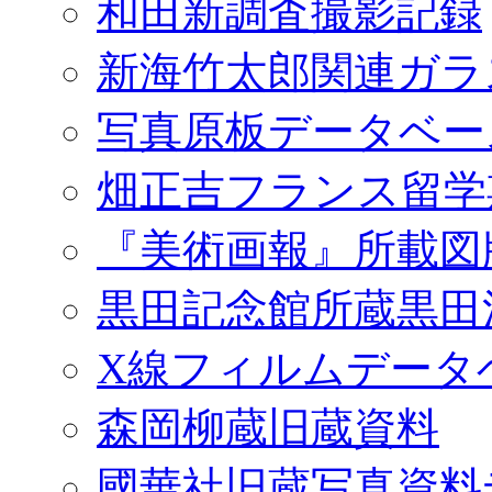
和田新調査撮影記録
新海竹太郎関連ガラ
写真原板データベー
畑正吉フランス留学
『美術画報』所載図
黒田記念館所蔵黒田
X線フィルムデータ
森岡柳蔵旧蔵資料
國華社旧蔵写真資料