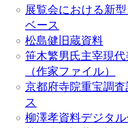
展覧会における新型
ベース
松島健旧蔵資料
笹木繁男氏主宰現代
（作家ファイル）
京都府寺院重宝調査
ス
柳澤孝資料デジタル