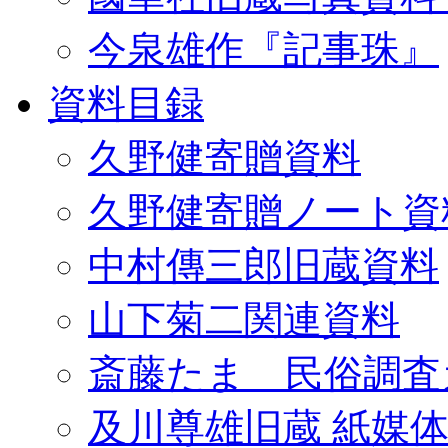
今泉雄作『記事珠』
資料目録
久野健寄贈資料
久野健寄贈ノート資
中村傳三郎旧蔵資料
山下菊二関連資料
斎藤たま 民俗調査
及川尊雄旧蔵 紙媒