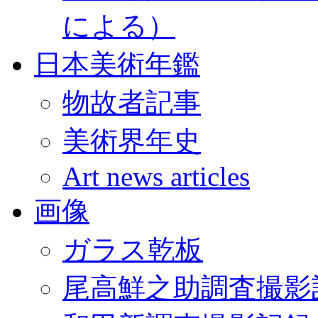
による）
日本美術年鑑
物故者記事
美術界年史
Art news articles
画像
ガラス乾板
尾高鮮之助調査撮影