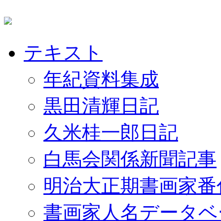
テキスト
年紀資料集成
黒田清輝日記
久米桂一郎日記
白馬会関係新聞記事
明治大正期書画家番
書画家人名データベ