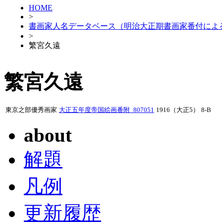
HOME
>
書画家人名データベース（明治大正期書画家番付によ
>
繁宮久遠
繁宮久遠
東京之部優秀画家
大正五年度帝国絵画番附_807051
1916（大正5）
8-B
about
解題
凡例
更新履歴