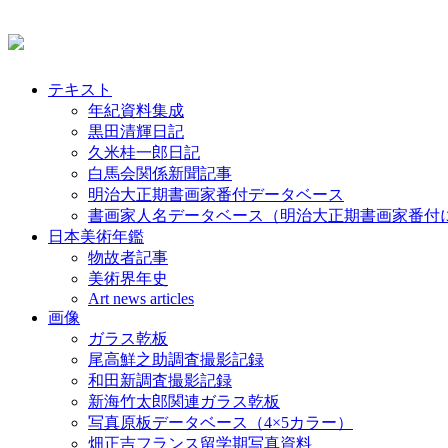
テキスト
年紀資料集成
黒田清輝日記
久米桂一郎日記
白馬会関係新聞記事
明治大正期書画家番付データベース
書画家人名データベース（明治大正期書画家番付
日本美術年鑑
物故者記事
美術界年史
Art news articles
画像
ガラス乾板
尾高鮮之助調査撮影記録
和田新調査撮影記録
新海竹太郎関連ガラス乾板
写真原板データベース（4×5カラー）
畑正吉フランス留学期写真資料