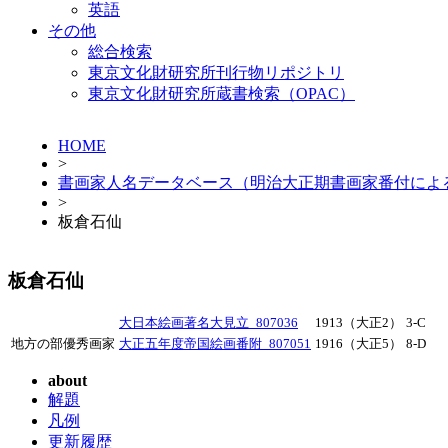
英語
その他
総合検索
東京文化財研究所刊行物リポジトリ
東京文化財研究所蔵書検索（OPAC）
HOME
>
書画家人名データベース（明治大正期書画家番付によ
>
板倉石仙
板倉石仙
大日本絵画著名大見立_807036
1913（大正2）
3-C
地方の部優秀画家
大正五年度帝国絵画番附_807051
1916（大正5）
8-D
about
解題
凡例
更新履歴