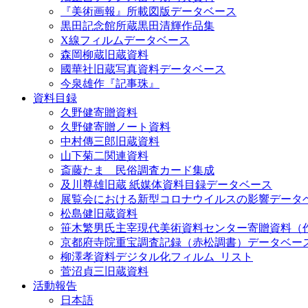
『美術画報』所載図版データベース
黒田記念館所蔵黒田清輝作品集
X線フィルムデータベース
森岡柳蔵旧蔵資料
國華社旧蔵写真資料データベース
今泉雄作『記事珠』
資料目録
久野健寄贈資料
久野健寄贈ノート資料
中村傳三郎旧蔵資料
山下菊二関連資料
斎藤たま 民俗調査カード集成
及川尊雄旧蔵 紙媒体資料目録データベース
展覧会における新型コロナウイルスの影響データ
松島健旧蔵資料
笹木繁男氏主宰現代美術資料センター寄贈資料（
京都府寺院重宝調査記録（赤松調書）データベー
柳澤孝資料デジタル化フィルム_リスト
菅沼貞三旧蔵資料
活動報告
日本語