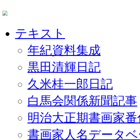
テキスト
年紀資料集成
黒田清輝日記
久米桂一郎日記
白馬会関係新聞記事
明治大正期書画家番
書画家人名データベ