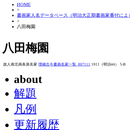
HOME
>
書画家人名データベース（明治大正期書画家番付によ
>
八田梅園
八田梅園
故人南北画各派名家
増補古今書画名家一覧_807111
1911（明治44）
5-B
about
解題
凡例
更新履歴