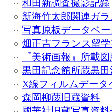
和田新調査撮影記録
新海竹太郎関連ガラ
写真原板データベー
畑正吉フランス留学
『美術画報』所載図
黒田記念館所蔵黒田
X線フィルムデータ
森岡柳蔵旧蔵資料
國華社旧蔵写真資料