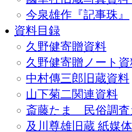
今泉雄作『記事珠』
資料目録
久野健寄贈資料
久野健寄贈ノート資
中村傳三郎旧蔵資料
山下菊二関連資料
斎藤たま 民俗調査
及川尊雄旧蔵 紙媒