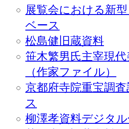
展覧会における新型
ベース
松島健旧蔵資料
笹木繁男氏主宰現代
（作家ファイル）
京都府寺院重宝調査
ス
柳澤孝資料デジタル