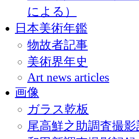
による）
日本美術年鑑
物故者記事
美術界年史
Art news articles
画像
ガラス乾板
尾高鮮之助調査撮影