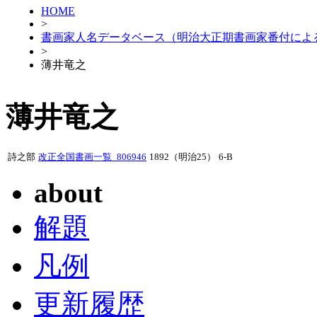
HOME
>
書画家人名データベース（明治大正期書画家番付によ
>
薄井竜之
薄井竜之
詩之部
改正全国書画一覧_806946
1892（明治25）
6-B
about
解題
凡例
更新履歴