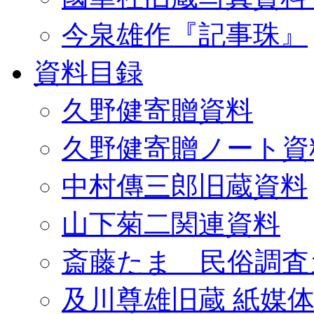
今泉雄作『記事珠』
資料目録
久野健寄贈資料
久野健寄贈ノート資
中村傳三郎旧蔵資料
山下菊二関連資料
斎藤たま 民俗調査
及川尊雄旧蔵 紙媒