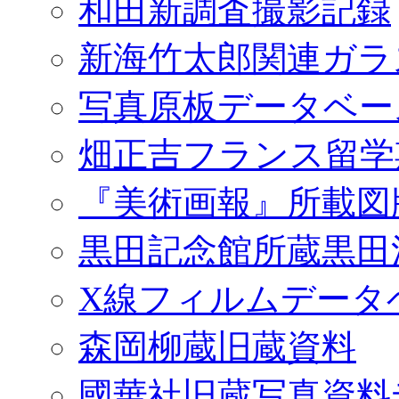
和田新調査撮影記録
新海竹太郎関連ガラ
写真原板データベー
畑正吉フランス留学
『美術画報』所載図
黒田記念館所蔵黒田
X線フィルムデータ
森岡柳蔵旧蔵資料
國華社旧蔵写真資料