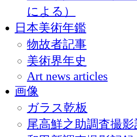
による）
日本美術年鑑
物故者記事
美術界年史
Art news articles
画像
ガラス乾板
尾高鮮之助調査撮影