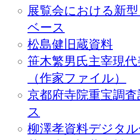
展覧会における新型
ベース
松島健旧蔵資料
笹木繁男氏主宰現代
（作家ファイル）
京都府寺院重宝調査
ス
柳澤孝資料デジタル