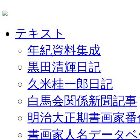
テキスト
年紀資料集成
黒田清輝日記
久米桂一郎日記
白馬会関係新聞記事
明治大正期書画家番
書画家人名データベ