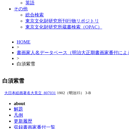
英語
その他
総合検索
東京文化財研究所刊行物リポジトリ
東京文化財研究所蔵書検索（OPAC）
HOME
>
書画家人名データベース（明治大正期書画家番付によ
>
白須紫雪
白須紫雪
大日本絵画著名大見立_807031
1902（明治35）
3-B
about
解題
凡例
更新履歴
収録書画家番付一覧