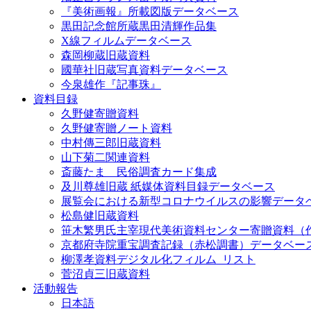
『美術画報』所載図版データベース
黒田記念館所蔵黒田清輝作品集
X線フィルムデータベース
森岡柳蔵旧蔵資料
國華社旧蔵写真資料データベース
今泉雄作『記事珠』
資料目録
久野健寄贈資料
久野健寄贈ノート資料
中村傳三郎旧蔵資料
山下菊二関連資料
斎藤たま 民俗調査カード集成
及川尊雄旧蔵 紙媒体資料目録データベース
展覧会における新型コロナウイルスの影響データ
松島健旧蔵資料
笹木繁男氏主宰現代美術資料センター寄贈資料（
京都府寺院重宝調査記録（赤松調書）データベー
柳澤孝資料デジタル化フィルム_リスト
菅沼貞三旧蔵資料
活動報告
日本語