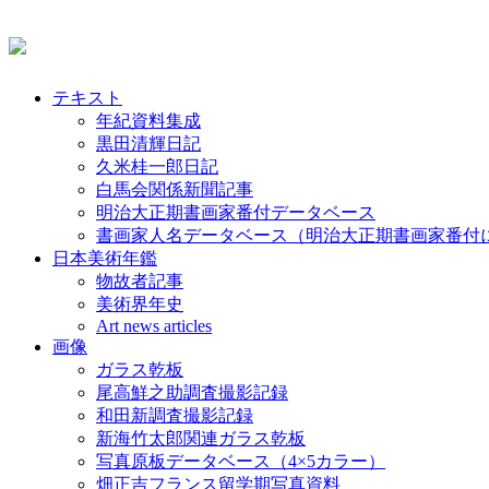
テキスト
年紀資料集成
黒田清輝日記
久米桂一郎日記
白馬会関係新聞記事
明治大正期書画家番付データベース
書画家人名データベース（明治大正期書画家番付
日本美術年鑑
物故者記事
美術界年史
Art news articles
画像
ガラス乾板
尾高鮮之助調査撮影記録
和田新調査撮影記録
新海竹太郎関連ガラス乾板
写真原板データベース（4×5カラー）
畑正吉フランス留学期写真資料