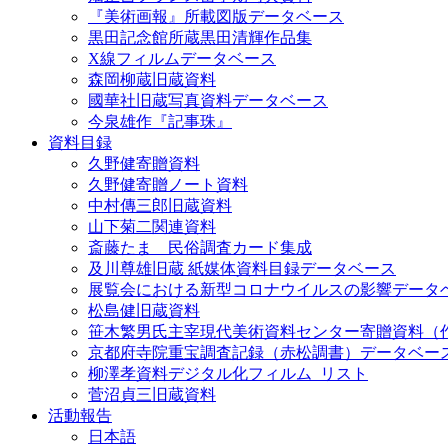
『美術画報』所載図版データベース
黒田記念館所蔵黒田清輝作品集
X線フィルムデータベース
森岡柳蔵旧蔵資料
國華社旧蔵写真資料データベース
今泉雄作『記事珠』
資料目録
久野健寄贈資料
久野健寄贈ノート資料
中村傳三郎旧蔵資料
山下菊二関連資料
斎藤たま 民俗調査カード集成
及川尊雄旧蔵 紙媒体資料目録データベース
展覧会における新型コロナウイルスの影響データ
松島健旧蔵資料
笹木繁男氏主宰現代美術資料センター寄贈資料（
京都府寺院重宝調査記録（赤松調書）データベー
柳澤孝資料デジタル化フィルム_リスト
菅沼貞三旧蔵資料
活動報告
日本語