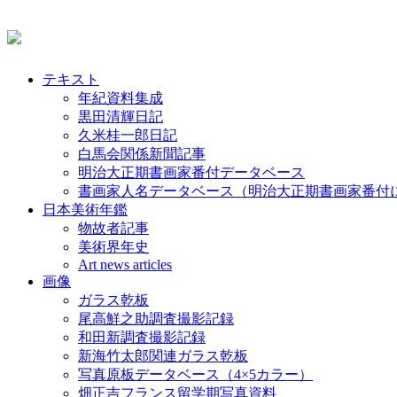
テキスト
年紀資料集成
黒田清輝日記
久米桂一郎日記
白馬会関係新聞記事
明治大正期書画家番付データベース
書画家人名データベース（明治大正期書画家番付
日本美術年鑑
物故者記事
美術界年史
Art news articles
画像
ガラス乾板
尾高鮮之助調査撮影記録
和田新調査撮影記録
新海竹太郎関連ガラス乾板
写真原板データベース（4×5カラー）
畑正吉フランス留学期写真資料