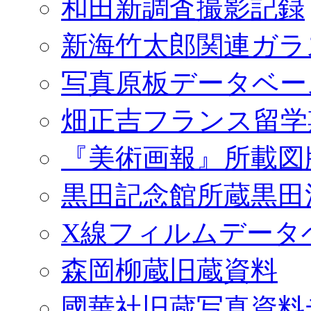
和田新調査撮影記録
新海竹太郎関連ガラ
写真原板データベー
畑正吉フランス留学
『美術画報』所載図
黒田記念館所蔵黒田
X線フィルムデータ
森岡柳蔵旧蔵資料
國華社旧蔵写真資料