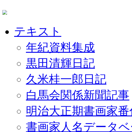
テキスト
年紀資料集成
黒田清輝日記
久米桂一郎日記
白馬会関係新聞記事
明治大正期書画家番
書画家人名データベ