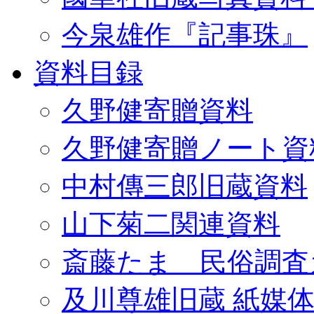
今泉雄作『記事珠』
資料目録
久野健寄贈資料
久野健寄贈ノート資
中村傳三郎旧蔵資料
山下菊二関連資料
斎藤たま 民俗調査
及川尊雄旧蔵 紙媒