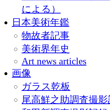
による）
日本美術年鑑
物故者記事
美術界年史
Art news articles
画像
ガラス乾板
尾高鮮之助調査撮影