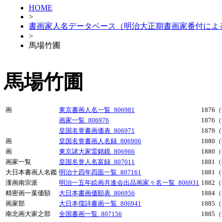
HOME
>
書画家人名データベース（明治大正期書画家番付によ
>
馬場竹圃
馬場竹圃
画
東京書画人名一覧_806981
1876
画家一覧_806976
1876
皇国名誉書画価表_806971
1879
画
皇国名誉書画人名録_806906
1880
画
東京諸大家雷銘鏡_806966
1880
画家一覧
皇国名誉人名富録_807011
1881
大日本書画人名鑑
明治十四年四面一覧_807161
1881
漢画南宗派
明治一五年絵画共進会出品画家々名一覧_806931
1882
精密画一葉価額
大日本書画価額表_806956
1884
画家部
大日本儒詩書画一覧_806941
1885
南北画大家之部
全国書画一覧_807156
1885