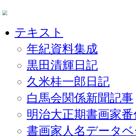
テキスト
年紀資料集成
黒田清輝日記
久米桂一郎日記
白馬会関係新聞記事
明治大正期書画家番
書画家人名データベ