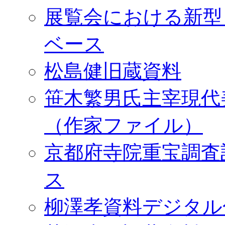
展覧会における新型
ベース
松島健旧蔵資料
笹木繁男氏主宰現代
（作家ファイル）
京都府寺院重宝調査
ス
柳澤孝資料デジタル