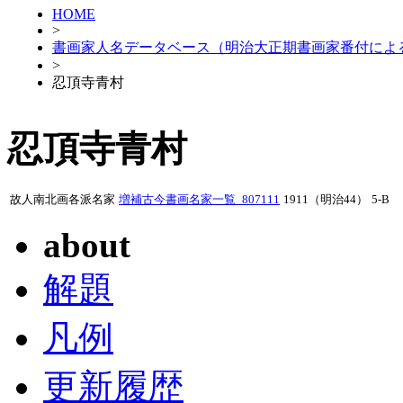
HOME
>
書画家人名データベース（明治大正期書画家番付によ
>
忍頂寺青村
忍頂寺青村
故人南北画各派名家
増補古今書画名家一覧_807111
1911（明治44）
5-B
about
解題
凡例
更新履歴