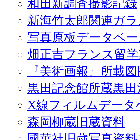
和田新調査撮影記録
新海竹太郎関連ガラ
写真原板データベー
畑正吉フランス留学
『美術画報』所載図
黒田記念館所蔵黒田
X線フィルムデータ
森岡柳蔵旧蔵資料
國華社旧蔵写真資料