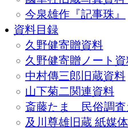
今泉雄作『記事珠』
資料目録
久野健寄贈資料
久野健寄贈ノート資
中村傳三郎旧蔵資料
山下菊二関連資料
斎藤たま 民俗調査
及川尊雄旧蔵 紙媒