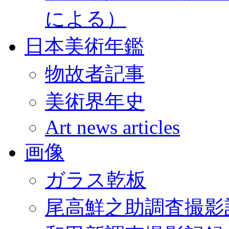
による）
日本美術年鑑
物故者記事
美術界年史
Art news articles
画像
ガラス乾板
尾高鮮之助調査撮影