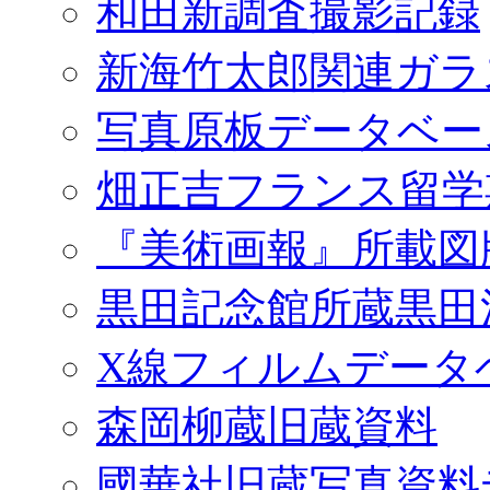
和田新調査撮影記録
新海竹太郎関連ガラ
写真原板データベー
畑正吉フランス留学
『美術画報』所載図
黒田記念館所蔵黒田
X線フィルムデータ
森岡柳蔵旧蔵資料
國華社旧蔵写真資料