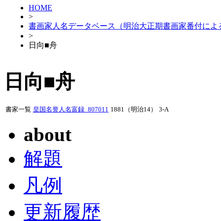
HOME
>
書画家人名データベース（明治大正期書画家番付によ
>
日向■舟
日向■舟
書家一覧
皇国名誉人名富録_807011
1881（明治14）
3-A
about
解題
凡例
更新履歴