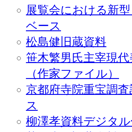
展覧会における新型
ベース
松島健旧蔵資料
笹木繁男氏主宰現代
（作家ファイル）
京都府寺院重宝調査
ス
柳澤孝資料デジタル