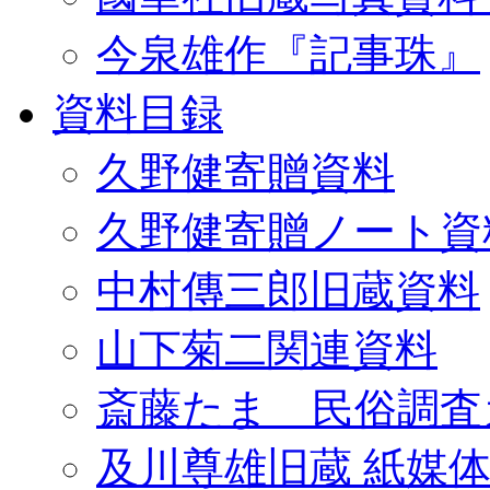
今泉雄作『記事珠』
資料目録
久野健寄贈資料
久野健寄贈ノート資
中村傳三郎旧蔵資料
山下菊二関連資料
斎藤たま 民俗調査
及川尊雄旧蔵 紙媒