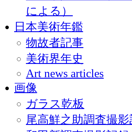
による）
日本美術年鑑
物故者記事
美術界年史
Art news articles
画像
ガラス乾板
尾高鮮之助調査撮影