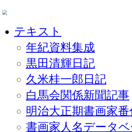
テキスト
年紀資料集成
黒田清輝日記
久米桂一郎日記
白馬会関係新聞記事
明治大正期書画家番
書画家人名データベ