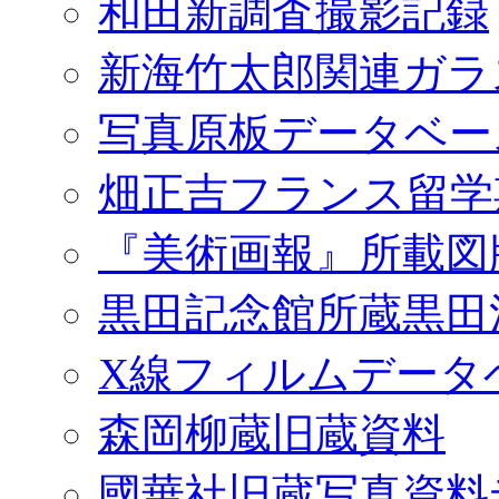
和田新調査撮影記録
新海竹太郎関連ガラ
写真原板データベー
畑正吉フランス留学
『美術画報』所載図
黒田記念館所蔵黒田
X線フィルムデータ
森岡柳蔵旧蔵資料
國華社旧蔵写真資料