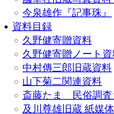
今泉雄作『記事珠』
資料目録
久野健寄贈資料
久野健寄贈ノート資
中村傳三郎旧蔵資料
山下菊二関連資料
斎藤たま 民俗調査
及川尊雄旧蔵 紙媒