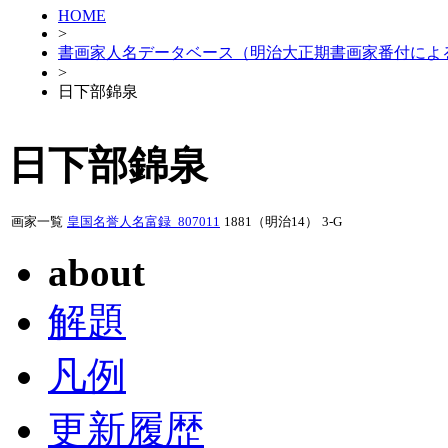
HOME
>
書画家人名データベース（明治大正期書画家番付によ
>
日下部錦泉
日下部錦泉
画家一覧
皇国名誉人名富録_807011
1881（明治14）
3-G
about
解題
凡例
更新履歴