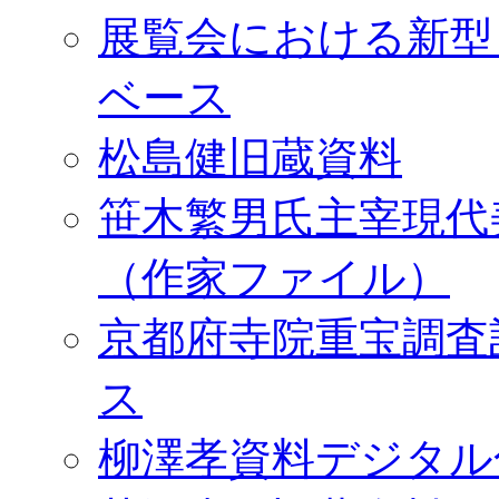
展覧会における新型
ベース
松島健旧蔵資料
笹木繁男氏主宰現代
（作家ファイル）
京都府寺院重宝調査
ス
柳澤孝資料デジタル