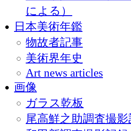
による）
日本美術年鑑
物故者記事
美術界年史
Art news articles
画像
ガラス乾板
尾高鮮之助調査撮影