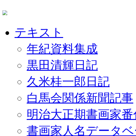
テキスト
年紀資料集成
黒田清輝日記
久米桂一郎日記
白馬会関係新聞記事
明治大正期書画家番
書画家人名データベ