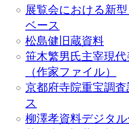
展覧会における新型
ベース
松島健旧蔵資料
笹木繁男氏主宰現代
（作家ファイル）
京都府寺院重宝調査
ス
柳澤孝資料デジタル