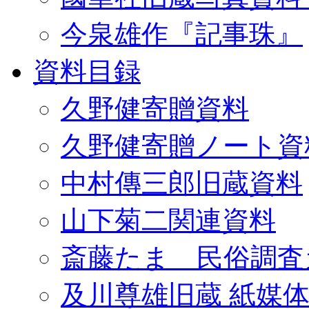
今泉雄作『記事珠』
資料目録
久野健寄贈資料
久野健寄贈ノート資
中村傳三郎旧蔵資料
山下菊二関連資料
斎藤たま 民俗調査
及川尊雄旧蔵 紙媒