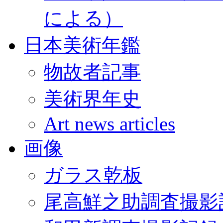
による）
日本美術年鑑
物故者記事
美術界年史
Art news articles
画像
ガラス乾板
尾高鮮之助調査撮影