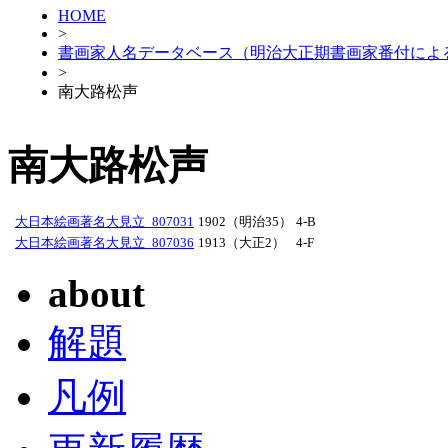
HOME
>
書画家人名データベース（明治大正期書画家番付によ
>
南大路松声
南大路松声
大日本絵画著名大見立_807031
1902（明治35）
4-B
大日本絵画著名大見立_807036
1913（大正2）
4-F
about
解題
凡例