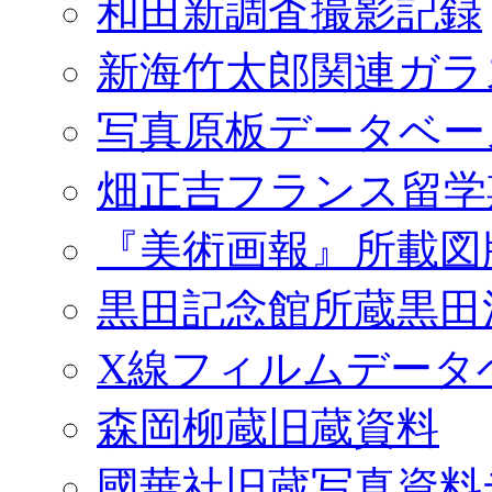
和田新調査撮影記録
新海竹太郎関連ガラ
写真原板データベー
畑正吉フランス留学
『美術画報』所載図
黒田記念館所蔵黒田
X線フィルムデータ
森岡柳蔵旧蔵資料
國華社旧蔵写真資料