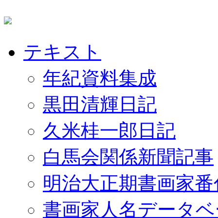
テキスト
年紀資料集成
黒田清輝日記
久米桂一郎日記
白馬会関係新聞記事
明治大正期書画家番
書画家人名データベ