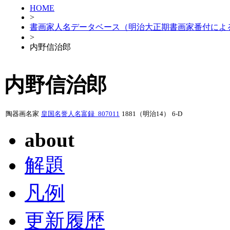
HOME
>
書画家人名データベース（明治大正期書画家番付によ
>
内野信治郎
内野信治郎
陶器画名家
皇国名誉人名富録_807011
1881（明治14）
6-D
about
解題
凡例
更新履歴