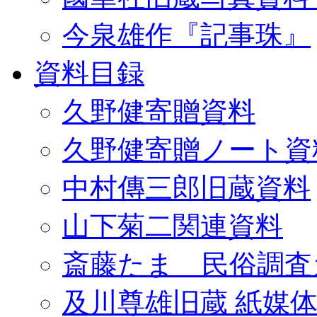
今泉雄作『記事珠』
資料目録
久野健寄贈資料
久野健寄贈ノート資
中村傳三郎旧蔵資料
山下菊二関連資料
斎藤たま 民俗調査
及川尊雄旧蔵 紙媒