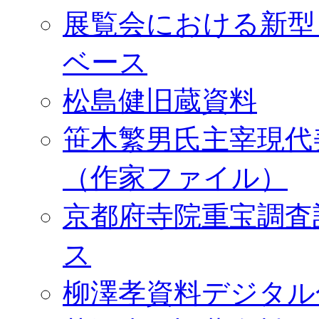
展覧会における新型
ベース
松島健旧蔵資料
笹木繁男氏主宰現代
（作家ファイル）
京都府寺院重宝調査
ス
柳澤孝資料デジタル