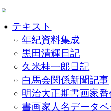
テキスト
年紀資料集成
黒田清輝日記
久米桂一郎日記
白馬会関係新聞記事
明治大正期書画家番
書画家人名データベ