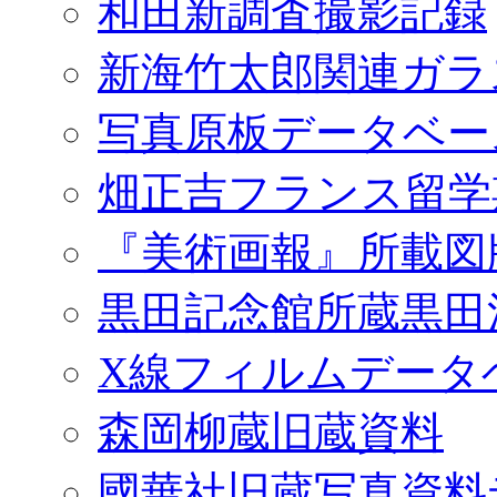
和田新調査撮影記録
新海竹太郎関連ガラ
写真原板データベー
畑正吉フランス留学
『美術画報』所載図
黒田記念館所蔵黒田
X線フィルムデータ
森岡柳蔵旧蔵資料
國華社旧蔵写真資料