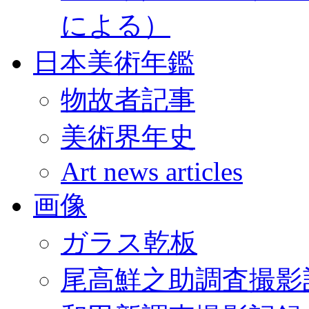
による）
日本美術年鑑
物故者記事
美術界年史
Art news articles
画像
ガラス乾板
尾高鮮之助調査撮影