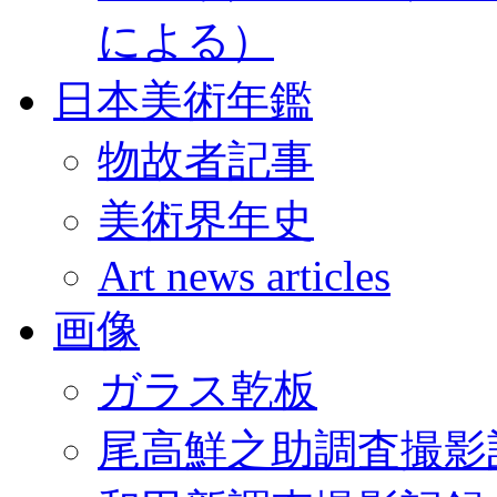
による）
日本美術年鑑
物故者記事
美術界年史
Art news articles
画像
ガラス乾板
尾高鮮之助調査撮影