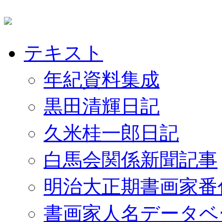
テキスト
年紀資料集成
黒田清輝日記
久米桂一郎日記
白馬会関係新聞記事
明治大正期書画家番
書画家人名データベ