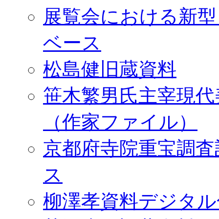
展覧会における新型
ベース
松島健旧蔵資料
笹木繁男氏主宰現代
（作家ファイル）
京都府寺院重宝調査
ス
柳澤孝資料デジタル