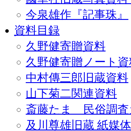
今泉雄作『記事珠』
資料目録
久野健寄贈資料
久野健寄贈ノート資
中村傳三郎旧蔵資料
山下菊二関連資料
斎藤たま 民俗調査
及川尊雄旧蔵 紙媒