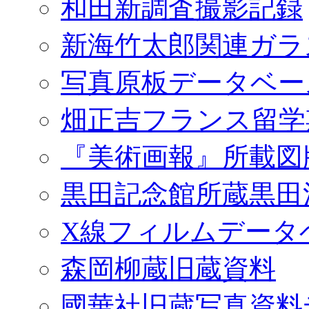
和田新調査撮影記録
新海竹太郎関連ガラ
写真原板データベー
畑正吉フランス留学
『美術画報』所載図
黒田記念館所蔵黒田
X線フィルムデータ
森岡柳蔵旧蔵資料
國華社旧蔵写真資料