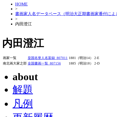
HOME
>
書画家人名データベース（明治大正期書画家番付によ
>
内田澄江
内田澄江
画家一覧
皇国名誉人名富録_807011
1881（明治14）
2-E
南北画大家之部
全国書画一覧_807156
1885（明治18）
2-D
about
解題
凡例