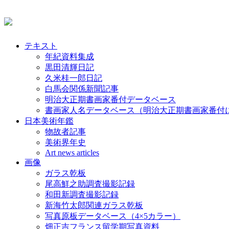
テキスト
年紀資料集成
黒田清輝日記
久米桂一郎日記
白馬会関係新聞記事
明治大正期書画家番付データベース
書画家人名データベース（明治大正期書画家番付
日本美術年鑑
物故者記事
美術界年史
Art news articles
画像
ガラス乾板
尾高鮮之助調査撮影記録
和田新調査撮影記録
新海竹太郎関連ガラス乾板
写真原板データベース（4×5カラー）
畑正吉フランス留学期写真資料