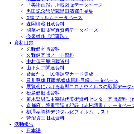
『美術画報』所載図版データベース
黒田記念館所蔵黒田清輝作品集
X線フィルムデータベース
森岡柳蔵旧蔵資料
國華社旧蔵写真資料データベース
今泉雄作『記事珠』
資料目録
久野健寄贈資料
久野健寄贈ノート資料
中村傳三郎旧蔵資料
山下菊二関連資料
斎藤たま 民俗調査カード集成
及川尊雄旧蔵 紙媒体資料目録データベース
展覧会における新型コロナウイルスの影響データ
松島健旧蔵資料
笹木繁男氏主宰現代美術資料センター寄贈資料（
京都府寺院重宝調査記録（赤松調書）データベー
柳澤孝資料デジタル化フィルム_リスト
菅沼貞三旧蔵資料
活動報告
日本語