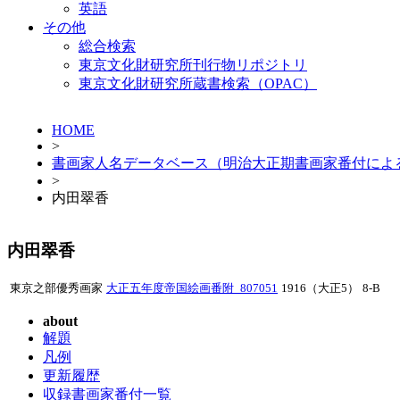
英語
その他
総合検索
東京文化財研究所刊行物リポジトリ
東京文化財研究所蔵書検索（OPAC）
HOME
>
書画家人名データベース（明治大正期書画家番付によ
>
内田翠香
内田翠香
東京之部優秀画家
大正五年度帝国絵画番附_807051
1916（大正5）
8-B
about
解題
凡例
更新履歴
収録書画家番付一覧