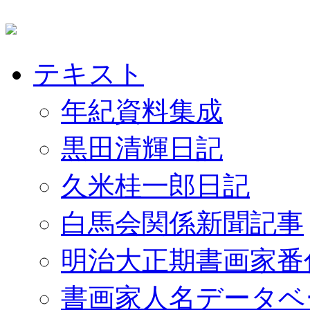
テキスト
年紀資料集成
黒田清輝日記
久米桂一郎日記
白馬会関係新聞記事
明治大正期書画家番
書画家人名データベ