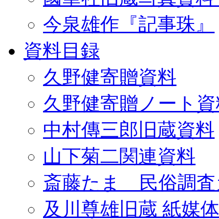
今泉雄作『記事珠』
資料目録
久野健寄贈資料
久野健寄贈ノート資
中村傳三郎旧蔵資料
山下菊二関連資料
斎藤たま 民俗調査
及川尊雄旧蔵 紙媒