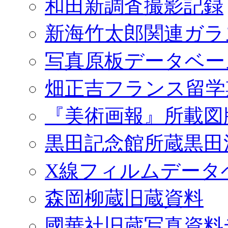
和田新調査撮影記録
新海竹太郎関連ガラ
写真原板データベー
畑正吉フランス留学
『美術画報』所載図
黒田記念館所蔵黒田
X線フィルムデータ
森岡柳蔵旧蔵資料
國華社旧蔵写真資料