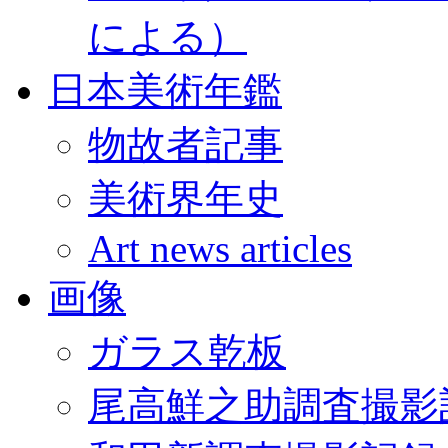
による）
日本美術年鑑
物故者記事
美術界年史
Art news articles
画像
ガラス乾板
尾高鮮之助調査撮影