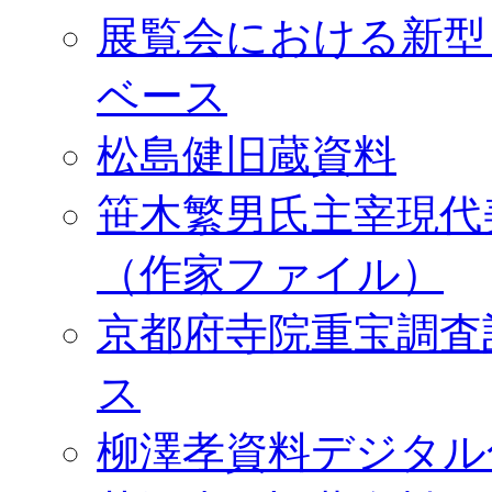
展覧会における新型
ベース
松島健旧蔵資料
笹木繁男氏主宰現代
（作家ファイル）
京都府寺院重宝調査
ス
柳澤孝資料デジタル