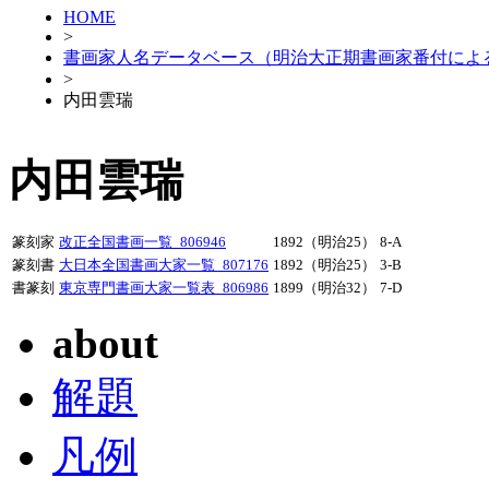
HOME
>
書画家人名データベース（明治大正期書画家番付によ
>
内田雲瑞
内田雲瑞
篆刻家
改正全国書画一覧_806946
1892（明治25）
8-A
篆刻書
大日本全国書画大家一覧_807176
1892（明治25）
3-B
書篆刻
東京専門書画大家一覧表_806986
1899（明治32）
7-D
about
解題
凡例