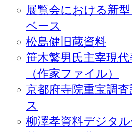
展覧会における新型
ベース
松島健旧蔵資料
笹木繁男氏主宰現代
（作家ファイル）
京都府寺院重宝調査
ス
柳澤孝資料デジタル