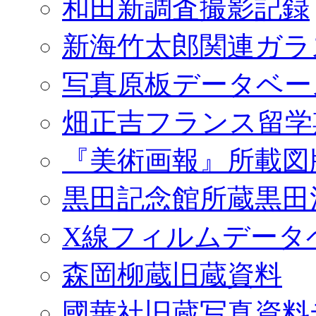
和田新調査撮影記録
新海竹太郎関連ガラ
写真原板データベー
畑正吉フランス留学
『美術画報』所載図
黒田記念館所蔵黒田
X線フィルムデータ
森岡柳蔵旧蔵資料
國華社旧蔵写真資料