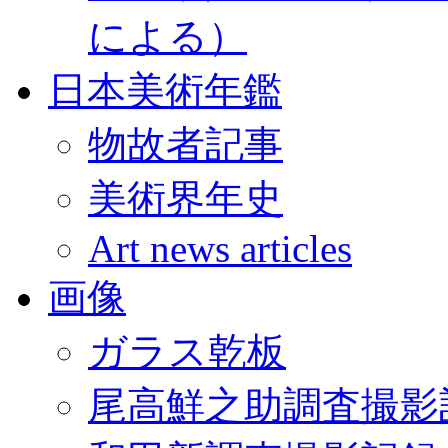
による）
日本美術年鑑
物故者記事
美術界年史
Art news articles
画像
ガラス乾板
尾高鮮之助調査撮影