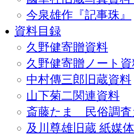
今泉雄作『記事珠』
資料目録
久野健寄贈資料
久野健寄贈ノート資
中村傳三郎旧蔵資料
山下菊二関連資料
斎藤たま 民俗調査
及川尊雄旧蔵 紙媒