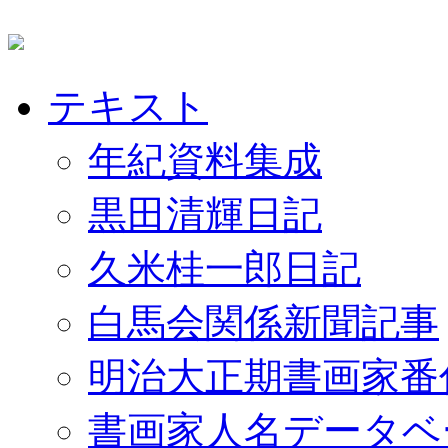
テキスト
年紀資料集成
黒田清輝日記
久米桂一郎日記
白馬会関係新聞記事
明治大正期書画家番
書画家人名データベ