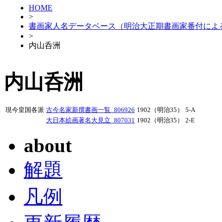
HOME
>
書画家人名データベース（明治大正期書画家番付によ
>
内山呑洲
内山呑洲
現今皇国各派
古今名家新撰書画一覧_806926
1902（明治35）
5-A
大日本絵画著名大見立_807031
1902（明治35）
2-E
about
解題
凡例