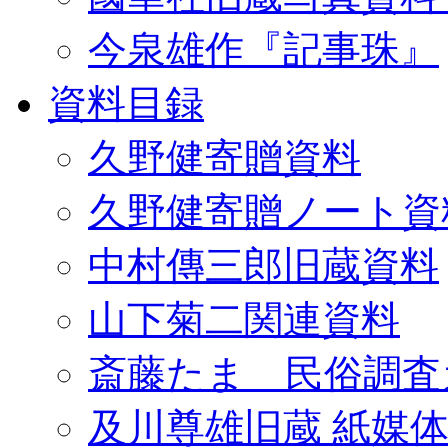
今泉雄作『記事珠』
資料目録
久野健寄贈資料
久野健寄贈ノート資
中村傳三郎旧蔵資料
山下菊二関連資料
斎藤たま 民俗調査
及川尊雄旧蔵 紙媒