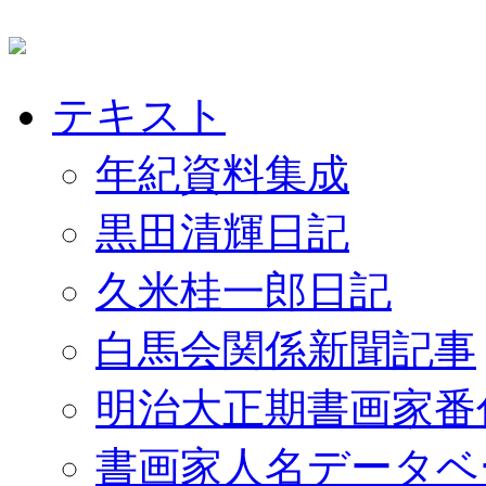
テキスト
年紀資料集成
黒田清輝日記
久米桂一郎日記
白馬会関係新聞記事
明治大正期書画家番
書画家人名データベ