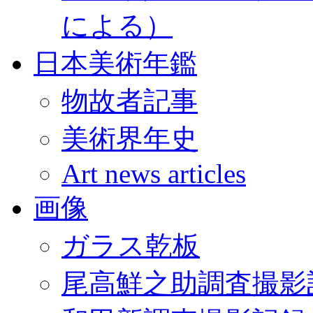
による）
日本美術年鑑
物故者記事
美術界年史
Art news articles
画像
ガラス乾板
尾高鮮之助調査撮影