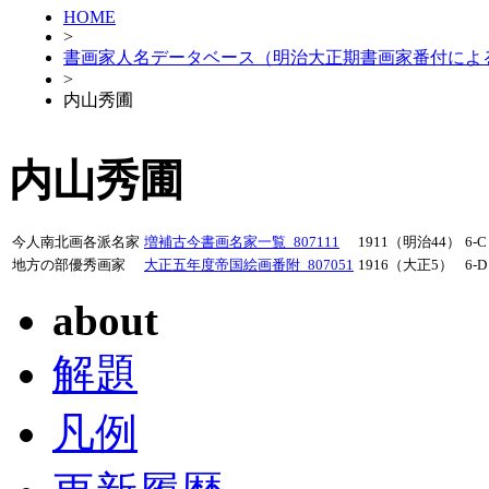
HOME
>
書画家人名データベース（明治大正期書画家番付によ
>
内山秀圃
内山秀圃
今人南北画各派名家
増補古今書画名家一覧_807111
1911（明治44）
6-C
地方の部優秀画家
大正五年度帝国絵画番附_807051
1916（大正5）
6-D
about
解題
凡例