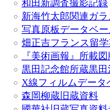
和田新調査撮影記録
新海竹太郎関連ガラ
写真原板データベー
畑正吉フランス留学
『美術画報』所載図
黒田記念館所蔵黒田
X線フィルムデータ
森岡柳蔵旧蔵資料
國華社旧蔵写真資料