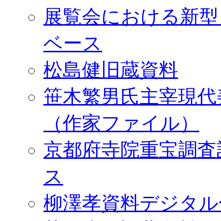
展覧会における新型
ベース
松島健旧蔵資料
笹木繁男氏主宰現代
（作家ファイル）
京都府寺院重宝調査
ス
柳澤孝資料デジタル