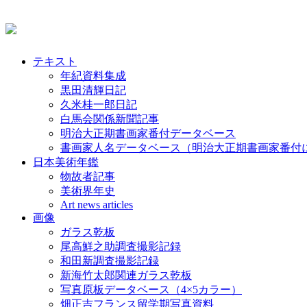
テキスト
年紀資料集成
黒田清輝日記
久米桂一郎日記
白馬会関係新聞記事
明治大正期書画家番付データベース
書画家人名データベース（明治大正期書画家番付
日本美術年鑑
物故者記事
美術界年史
Art news articles
画像
ガラス乾板
尾高鮮之助調査撮影記録
和田新調査撮影記録
新海竹太郎関連ガラス乾板
写真原板データベース（4×5カラー）
畑正吉フランス留学期写真資料