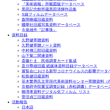
『美術画報』所載図版データベース
黒田記念館所蔵黒田清輝作品集
X線フィルムデータベース
森岡柳蔵旧蔵資料
國華社旧蔵写真資料データベース
今泉雄作『記事珠』
資料目録
久野健寄贈資料
久野健寄贈ノート資料
中村傳三郎旧蔵資料
山下菊二関連資料
斎藤たま 民俗調査カード集成
及川尊雄旧蔵 紙媒体資料目録データベース
展覧会における新型コロナウイルスの影響データ
松島健旧蔵資料
笹木繁男氏主宰現代美術資料センター寄贈資料（
京都府寺院重宝調査記録（赤松調書）データベー
柳澤孝資料デジタル化フィルム_リスト
菅沼貞三旧蔵資料
活動報告
日本語