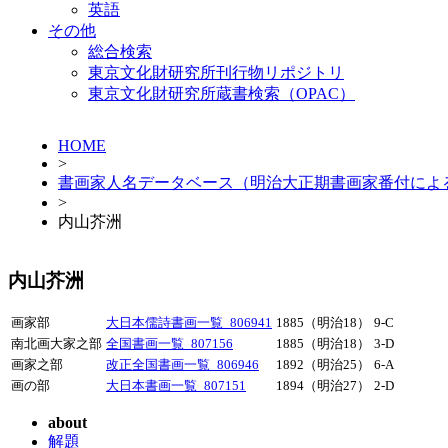
英語
その他
総合検索
東京文化財研究所刊行物リポジトリ
東京文化財研究所蔵書検索（OPAC）
HOME
>
書画家人名データベース（明治大正期書画家番付によ
>
内山芥洲
内山芥洲
画家部
大日本儒詩書画一覧_806941
1885（明治18）
9-C
南北画大家之部
全国書画一覧_807156
1885（明治18）
3-D
画家之部
改正全国書画一覧_806946
1892（明治25）
6-A
画の部
大日本書画一覧_807151
1894（明治27）
2-D
about
解題