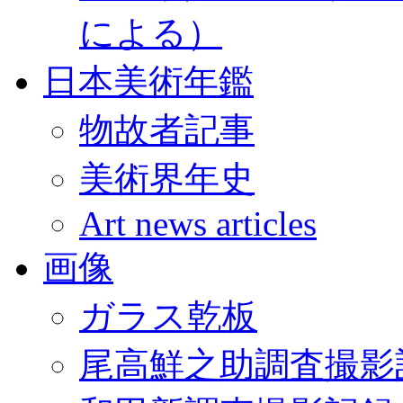
による）
日本美術年鑑
物故者記事
美術界年史
Art news articles
画像
ガラス乾板
尾高鮮之助調査撮影