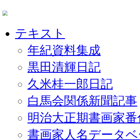
テキスト
年紀資料集成
黒田清輝日記
久米桂一郎日記
白馬会関係新聞記事
明治大正期書画家番
書画家人名データベ