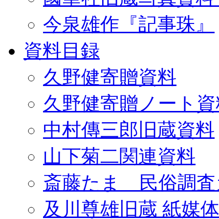
今泉雄作『記事珠』
資料目録
久野健寄贈資料
久野健寄贈ノート資
中村傳三郎旧蔵資料
山下菊二関連資料
斎藤たま 民俗調査
及川尊雄旧蔵 紙媒