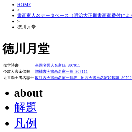
HOME
>
書画家人名データベース（明治大正期書画家番付によ
>
徳川月堂
徳川月堂
儒学詩書
皇国名誉人名富録_807011
今故人官余偶興
増補古今書画名家一覧_807111
近世勤王者名志士
改訂古今書画名家一覧表 附古今書画名家印鑑譜_80702
about
解題
凡例