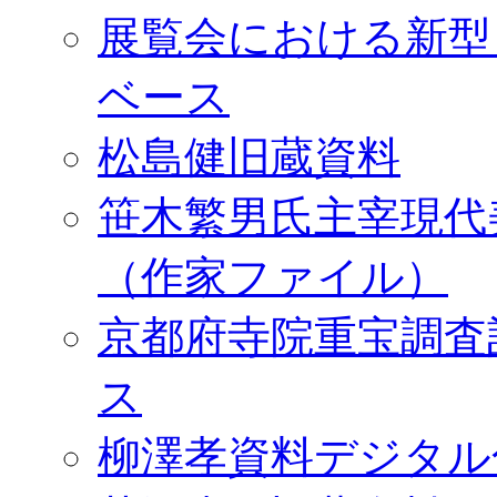
展覧会における新型
ベース
松島健旧蔵資料
笹木繁男氏主宰現代
（作家ファイル）
京都府寺院重宝調査
ス
柳澤孝資料デジタル