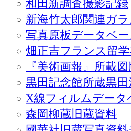
和田新調査撮影記録
新海竹太郎関連ガラ
写真原板データベー
畑正吉フランス留学
『美術画報』所載図
黒田記念館所蔵黒田
X線フィルムデータ
森岡柳蔵旧蔵資料
國華社旧蔵写真資料