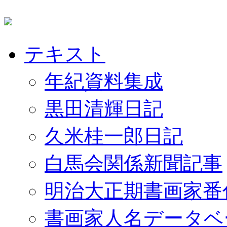
テキスト
年紀資料集成
黒田清輝日記
久米桂一郎日記
白馬会関係新聞記事
明治大正期書画家番
書画家人名データベ