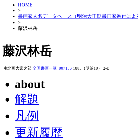
HOME
>
書画家人名データベース（明治大正期書画家番付によ
>
藤沢林岳
藤沢林岳
南北画大家之部
全国書画一覧_807156
1885（明治18）
2-D
about
解題
凡例
更新履歴