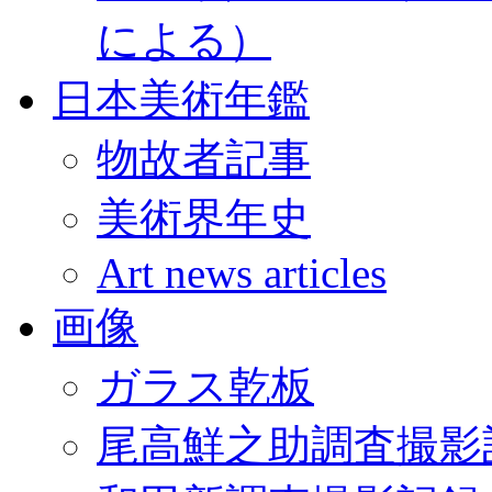
による）
日本美術年鑑
物故者記事
美術界年史
Art news articles
画像
ガラス乾板
尾高鮮之助調査撮影