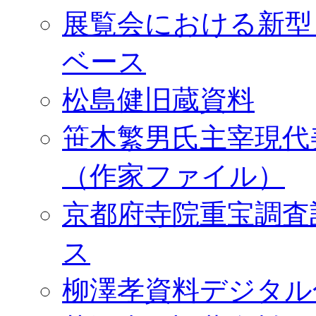
展覧会における新型
ベース
松島健旧蔵資料
笹木繁男氏主宰現代
（作家ファイル）
京都府寺院重宝調査
ス
柳澤孝資料デジタル