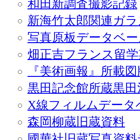
和田新調査撮影記録
新海竹太郎関連ガラ
写真原板データベー
畑正吉フランス留学
『美術画報』所載図
黒田記念館所蔵黒田
X線フィルムデータ
森岡柳蔵旧蔵資料
國華社旧蔵写真資料