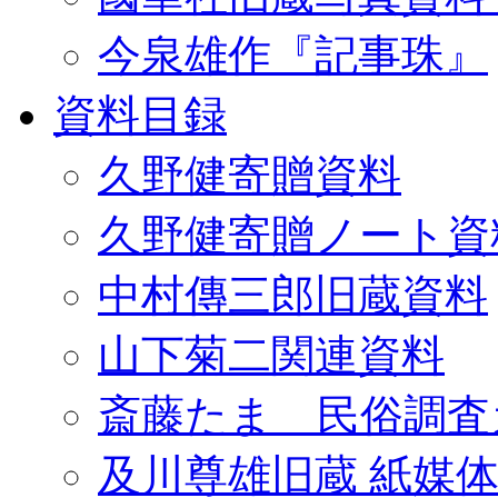
今泉雄作『記事珠』
資料目録
久野健寄贈資料
久野健寄贈ノート資
中村傳三郎旧蔵資料
山下菊二関連資料
斎藤たま 民俗調査
及川尊雄旧蔵 紙媒