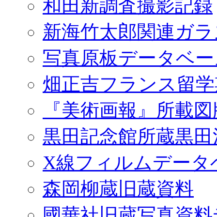
和田新調査撮影記録
新海竹太郎関連ガラ
写真原板データベー
畑正吉フランス留学
『美術画報』所載図
黒田記念館所蔵黒田
X線フィルムデータ
森岡柳蔵旧蔵資料
國華社旧蔵写真資料