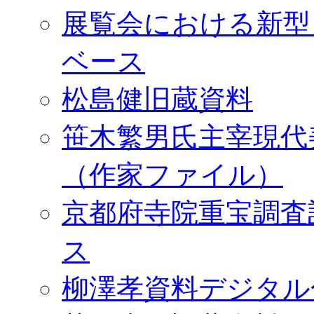
展覧会における新型
ベース
松島健旧蔵資料
笹木繁男氏主宰現代
（作家ファイル）
京都府寺院重宝調査
ス
柳澤孝資料デジタル