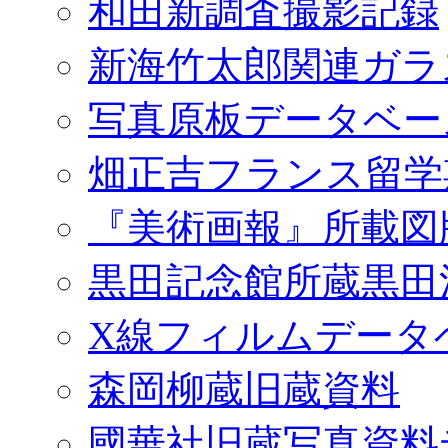
和田新調査撮影記録
新海竹太郎関連ガラ
写真原板データベー
畑正吉フランス留学
『美術画報』所載図
黒田記念館所蔵黒田
X線フィルムデータ
森岡柳蔵旧蔵資料
國華社旧蔵写真資料