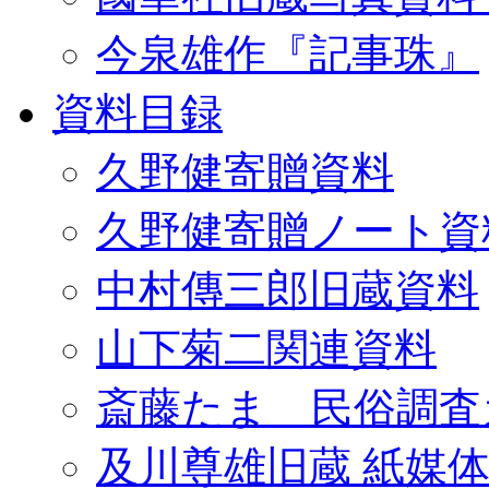
今泉雄作『記事珠』
資料目録
久野健寄贈資料
久野健寄贈ノート資
中村傳三郎旧蔵資料
山下菊二関連資料
斎藤たま 民俗調査
及川尊雄旧蔵 紙媒