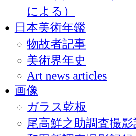
による）
日本美術年鑑
物故者記事
美術界年史
Art news articles
画像
ガラス乾板
尾高鮮之助調査撮影