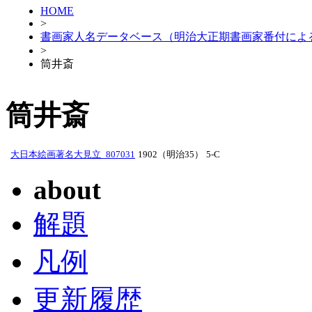
HOME
>
書画家人名データベース（明治大正期書画家番付によ
>
筒井斎
筒井斎
大日本絵画著名大見立_807031
1902（明治35）
5-C
about
解題
凡例
更新履歴