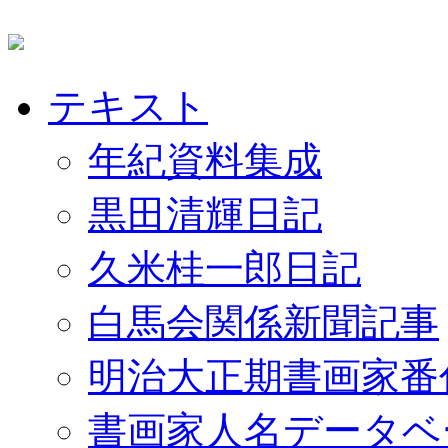
テキスト
年紀資料集成
黒田清輝日記
久米桂一郎日記
白馬会関係新聞記事
明治大正期書画家番
書画家人名データベ