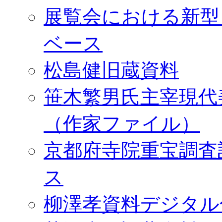
展覧会における新型
ベース
松島健旧蔵資料
笹木繁男氏主宰現代
（作家ファイル）
京都府寺院重宝調査
ス
柳澤孝資料デジタル