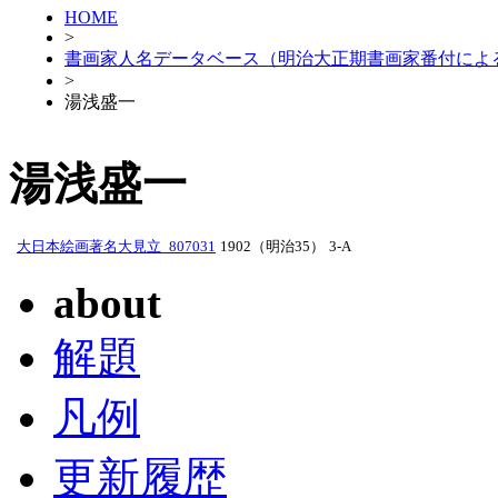
HOME
>
書画家人名データベース（明治大正期書画家番付によ
>
湯浅盛一
湯浅盛一
大日本絵画著名大見立_807031
1902（明治35）
3-A
about
解題
凡例
更新履歴