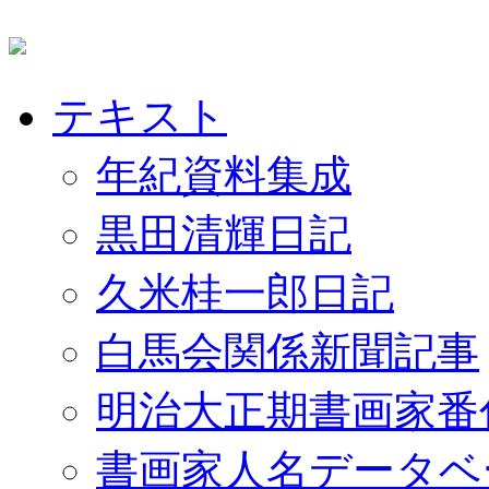
テキスト
年紀資料集成
黒田清輝日記
久米桂一郎日記
白馬会関係新聞記事
明治大正期書画家番
書画家人名データベ