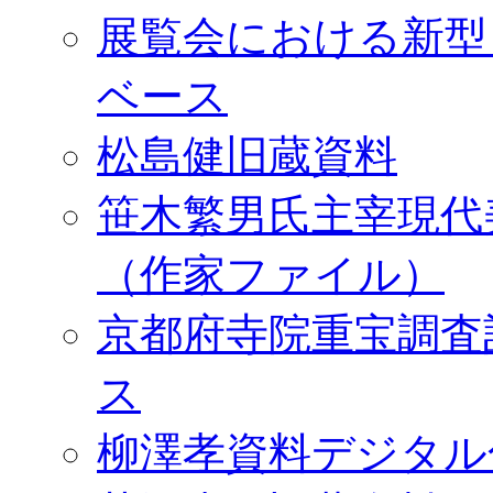
展覧会における新型
ベース
松島健旧蔵資料
笹木繁男氏主宰現代
（作家ファイル）
京都府寺院重宝調査
ス
柳澤孝資料デジタル