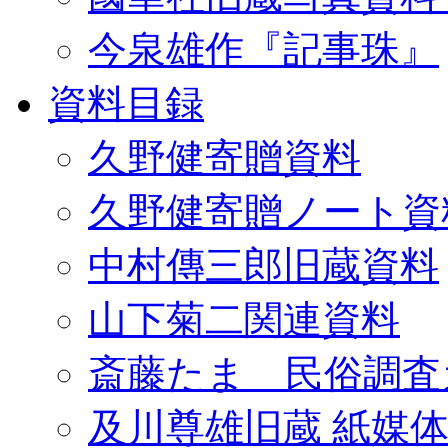
今泉雄作『記事珠』
資料目録
久野健寄贈資料
久野健寄贈ノート資
中村傳三郎旧蔵資料
山下菊二関連資料
斎藤たま 民俗調査
及川尊雄旧蔵 紙媒