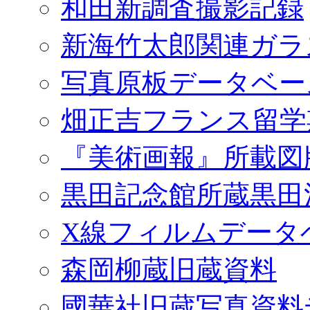
和田新調査撮影記録
新海竹太郎関連ガラ
写真原板データベー
畑正吉フランス留学
『美術画報』所載図
黒田記念館所蔵黒田
X線フィルムデータ
森岡柳蔵旧蔵資料
國華社旧蔵写真資料