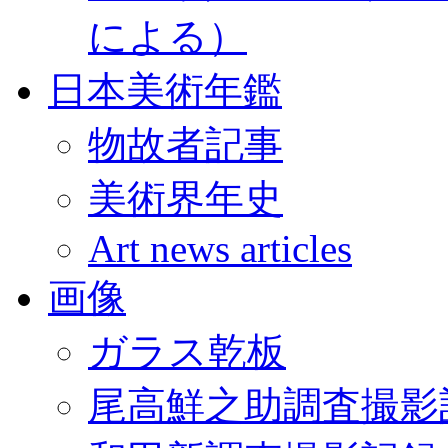
による）
日本美術年鑑
物故者記事
美術界年史
Art news articles
画像
ガラス乾板
尾高鮮之助調査撮影