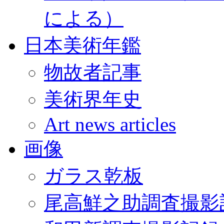
による）
日本美術年鑑
物故者記事
美術界年史
Art news articles
画像
ガラス乾板
尾高鮮之助調査撮影