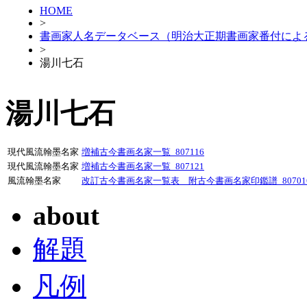
HOME
>
書画家人名データベース（明治大正期書画家番付によ
>
湯川七石
湯川七石
現代風流翰墨名家
増補古今書画名家一覧_807116
現代風流翰墨名家
増補古今書画名家一覧_807121
風流翰墨名家
改訂古今書画名家一覧表 附古今書画名家印鑑譜_80701
about
解題
凡例