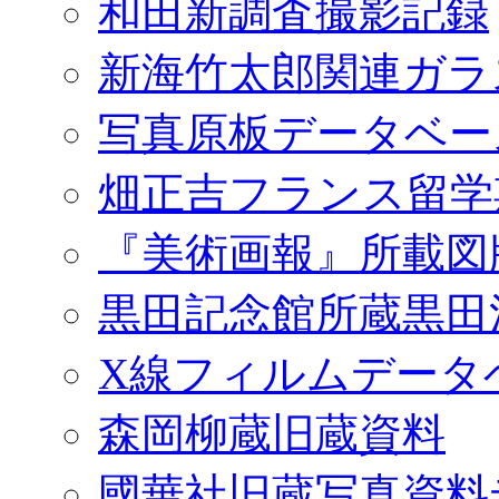
和田新調査撮影記録
新海竹太郎関連ガラ
写真原板データベー
畑正吉フランス留学
『美術画報』所載図
黒田記念館所蔵黒田
X線フィルムデータ
森岡柳蔵旧蔵資料
國華社旧蔵写真資料