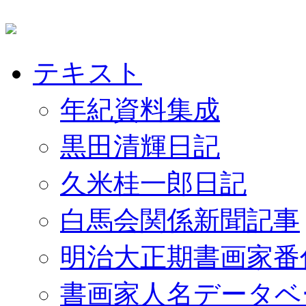
テキスト
年紀資料集成
黒田清輝日記
久米桂一郎日記
白馬会関係新聞記事
明治大正期書画家番
書画家人名データベ