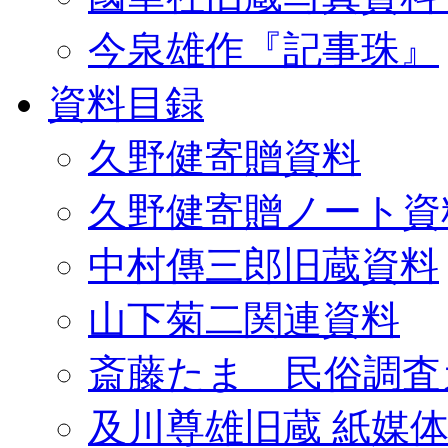
今泉雄作『記事珠』
資料目録
久野健寄贈資料
久野健寄贈ノート資
中村傳三郎旧蔵資料
山下菊二関連資料
斎藤たま 民俗調査
及川尊雄旧蔵 紙媒