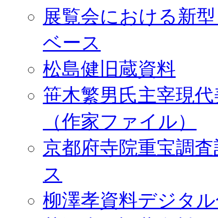
展覧会における新型
ベース
松島健旧蔵資料
笹木繁男氏主宰現代
（作家ファイル）
京都府寺院重宝調査
ス
柳澤孝資料デジタル