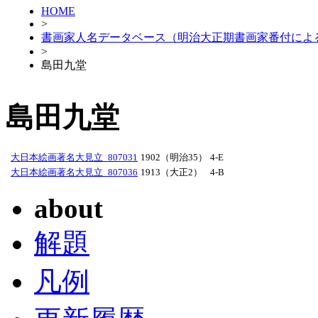
HOME
>
書画家人名データベース（明治大正期書画家番付によ
>
島田九堂
島田九堂
大日本絵画著名大見立_807031
1902（明治35）
4-E
大日本絵画著名大見立_807036
1913（大正2）
4-B
about
解題
凡例