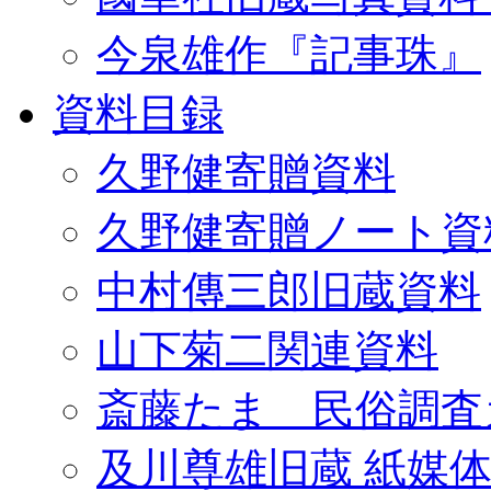
今泉雄作『記事珠』
資料目録
久野健寄贈資料
久野健寄贈ノート資
中村傳三郎旧蔵資料
山下菊二関連資料
斎藤たま 民俗調査
及川尊雄旧蔵 紙媒