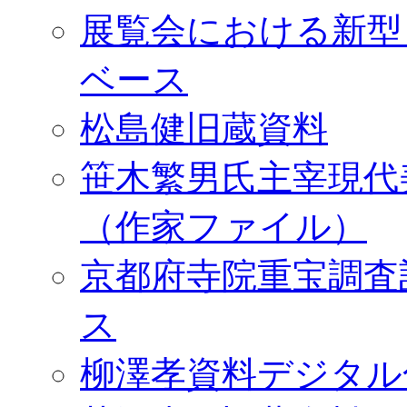
展覧会における新型
ベース
松島健旧蔵資料
笹木繁男氏主宰現代
（作家ファイル）
京都府寺院重宝調査
ス
柳澤孝資料デジタル