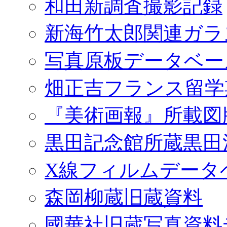
和田新調査撮影記録
新海竹太郎関連ガラ
写真原板データベー
畑正吉フランス留学
『美術画報』所載図
黒田記念館所蔵黒田
X線フィルムデータ
森岡柳蔵旧蔵資料
國華社旧蔵写真資料