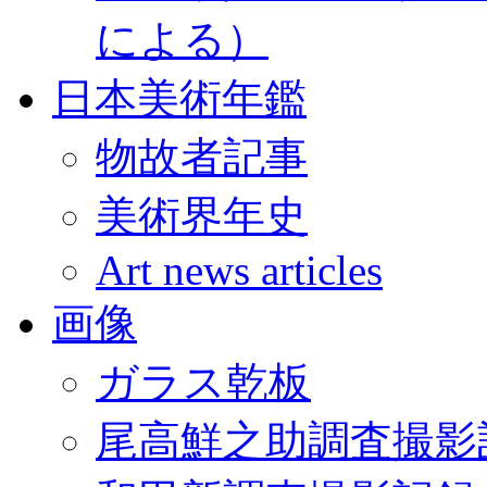
による）
日本美術年鑑
物故者記事
美術界年史
Art news articles
画像
ガラス乾板
尾高鮮之助調査撮影