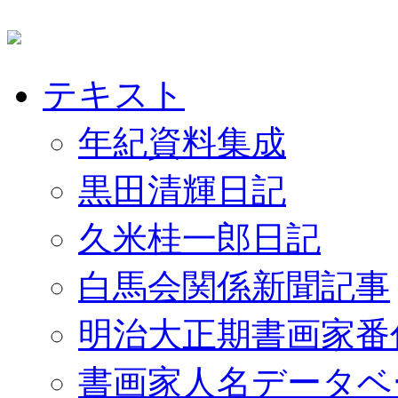
テキスト
年紀資料集成
黒田清輝日記
久米桂一郎日記
白馬会関係新聞記事
明治大正期書画家番
書画家人名データベ