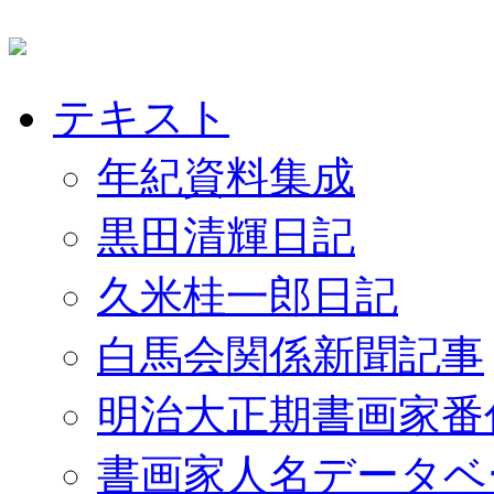
テキスト
年紀資料集成
黒田清輝日記
久米桂一郎日記
白馬会関係新聞記事
明治大正期書画家番
書画家人名データベ