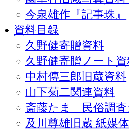
今泉雄作『記事珠』
資料目録
久野健寄贈資料
久野健寄贈ノート資
中村傳三郎旧蔵資料
山下菊二関連資料
斎藤たま 民俗調査
及川尊雄旧蔵 紙媒