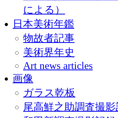
による）
日本美術年鑑
物故者記事
美術界年史
Art news articles
画像
ガラス乾板
尾高鮮之助調査撮影