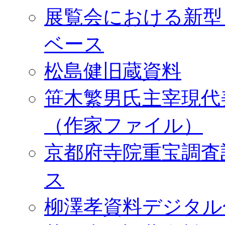
展覧会における新型
ベース
松島健旧蔵資料
笹木繁男氏主宰現代
（作家ファイル）
京都府寺院重宝調査
ス
柳澤孝資料デジタル