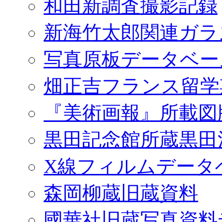
和田新調査撮影記録
新海竹太郎関連ガラ
写真原板データベー
畑正吉フランス留学
『美術画報』所載図
黒田記念館所蔵黒田
X線フィルムデータ
森岡柳蔵旧蔵資料
國華社旧蔵写真資料