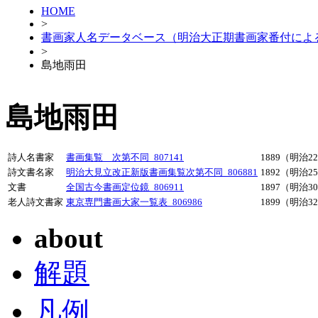
HOME
>
書画家人名データベース（明治大正期書画家番付によ
>
島地雨田
島地雨田
詩人名書家
書画集覧 次第不同_807141
1889（明治2
詩文書名家
明治大見立改正新版書画集覧次第不同_806881
1892（明治2
文書
全国古今書画定位鏡_806911
1897（明治3
老人詩文書家
東京専門書画大家一覧表_806986
1899（明治3
about
解題
凡例