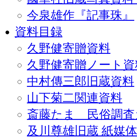
今泉雄作『記事珠』
資料目録
久野健寄贈資料
久野健寄贈ノート資
中村傳三郎旧蔵資料
山下菊二関連資料
斎藤たま 民俗調査
及川尊雄旧蔵 紙媒