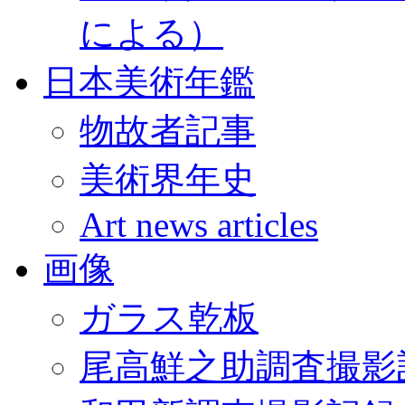
による）
日本美術年鑑
物故者記事
美術界年史
Art news articles
画像
ガラス乾板
尾高鮮之助調査撮影