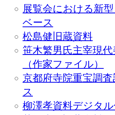
展覧会における新型
ベース
松島健旧蔵資料
笹木繁男氏主宰現代
（作家ファイル）
京都府寺院重宝調査
ス
柳澤孝資料デジタル