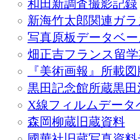
和田新調査撮影記録
新海竹太郎関連ガラ
写真原板データベー
畑正吉フランス留学
『美術画報』所載図
黒田記念館所蔵黒田
X線フィルムデータ
森岡柳蔵旧蔵資料
國華社旧蔵写真資料