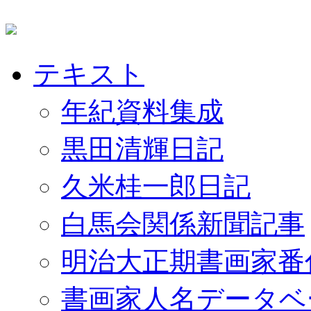
テキスト
年紀資料集成
黒田清輝日記
久米桂一郎日記
白馬会関係新聞記事
明治大正期書画家番
書画家人名データベ