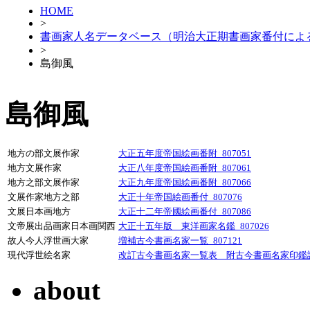
HOME
>
書画家人名データベース（明治大正期書画家番付によ
>
島御風
島御風
地方の部文展作家
大正五年度帝国絵画番附_807051
地方文展作家
大正八年度帝国絵画番附_807061
地方之部文展作家
大正九年度帝国絵画番附_807066
文展作家地方之部
大正十年帝国絵画番付_807076
文展日本画地方
大正十二年帝國絵画番付_807086
文帝展出品画家日本画関西
大正十五年版 東洋画家名鑑_807026
故人今人浮世画大家
増補古今書画名家一覧_807121
現代浮世絵名家
改訂古今書画名家一覧表 附古今書画名家印鑑譜_
about