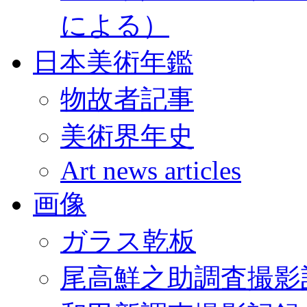
による）
日本美術年鑑
物故者記事
美術界年史
Art news articles
画像
ガラス乾板
尾高鮮之助調査撮影