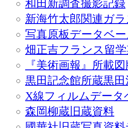
和田新調査撮影記録
新海竹太郎関連ガラ
写真原板データベー
畑正吉フランス留学
『美術画報』所載図
黒田記念館所蔵黒田
X線フィルムデータ
森岡柳蔵旧蔵資料
國華社旧蔵写真資料