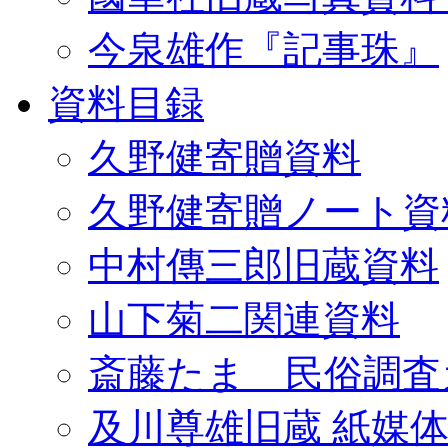
今泉雄作『記事珠』
資料目録
久野健寄贈資料
久野健寄贈ノート資
中村傳三郎旧蔵資料
山下菊二関連資料
斎藤たま 民俗調査
及川尊雄旧蔵 紙媒