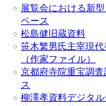
展覧会における新型
ベース
松島健旧蔵資料
笹木繁男氏主宰現代
（作家ファイル）
京都府寺院重宝調査
ス
柳澤孝資料デジタル