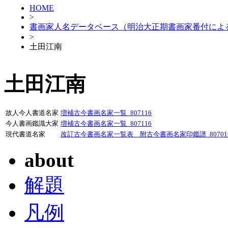
HOME
>
書画家人名データベース（明治大正期書画家番付によ
>
土田江南
土田江南
故人今人書道名家
増補古今書画名家一覧_807116
今人書画鑑識大家
増補古今書画名家一覧_807116
現代書道名家
改訂古今書画名家一覧表 附古今書画名家印鑑譜_80701
about
解題
凡例