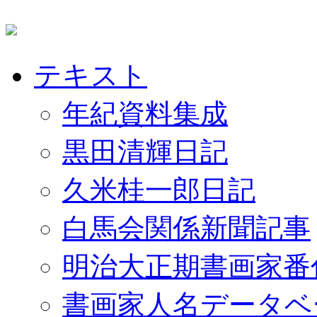
テキスト
年紀資料集成
黒田清輝日記
久米桂一郎日記
白馬会関係新聞記事
明治大正期書画家番
書画家人名データベ