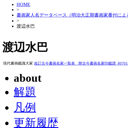
HOME
>
書画家人名データベース（明治大正期書画家番付によ
>
渡辺水巴
渡辺水巴
現代書画鑑識大家
改訂古今書画名家一覧表 附古今書画名家印鑑譜_80701
about
解題
凡例
更新履歴