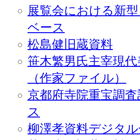
展覧会における新型
ベース
松島健旧蔵資料
笹木繁男氏主宰現代
（作家ファイル）
京都府寺院重宝調査
ス
柳澤孝資料デジタル