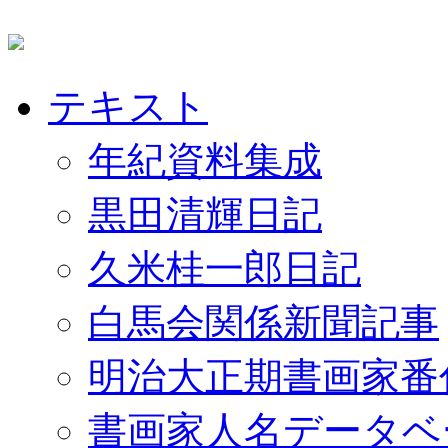
テキスト
年紀資料集成
黒田清輝日記
久米桂一郎日記
白馬会関係新聞記事
明治大正期書画家番
書画家人名データベ