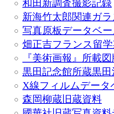
和田新調査撮影記録
新海竹太郎関連ガラ
写真原板データベー
畑正吉フランス留学
『美術画報』所載図
黒田記念館所蔵黒田
X線フィルムデータ
森岡柳蔵旧蔵資料
國華社旧蔵写真資料