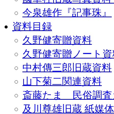
今泉雄作『記事珠』
資料目録
久野健寄贈資料
久野健寄贈ノート資
中村傳三郎旧蔵資料
山下菊二関連資料
斎藤たま 民俗調査
及川尊雄旧蔵 紙媒