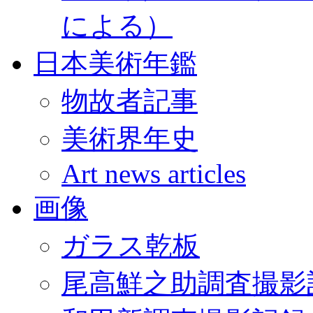
による）
日本美術年鑑
物故者記事
美術界年史
Art news articles
画像
ガラス乾板
尾高鮮之助調査撮影