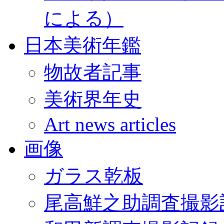
による）
日本美術年鑑
物故者記事
美術界年史
Art news articles
画像
ガラス乾板
尾高鮮之助調査撮影