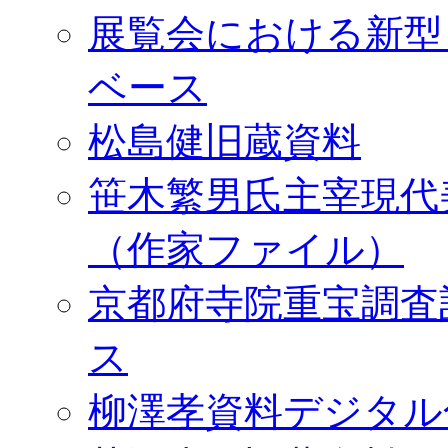
展覧会における新型
ベース
松島健旧蔵資料
笹木繁男氏主宰現代
（作家ファイル）
京都府寺院重宝調査
ス
柳澤孝資料デジタル