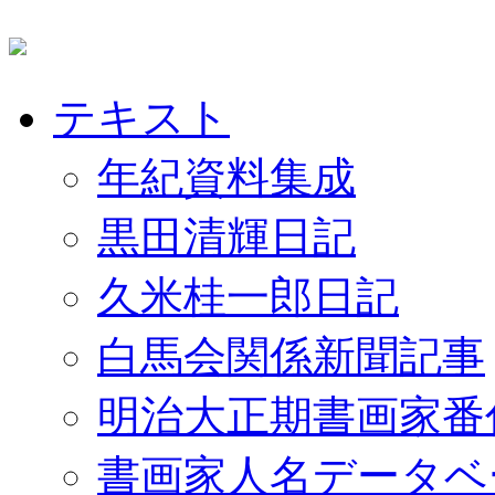
テキスト
年紀資料集成
黒田清輝日記
久米桂一郎日記
白馬会関係新聞記事
明治大正期書画家番
書画家人名データベ