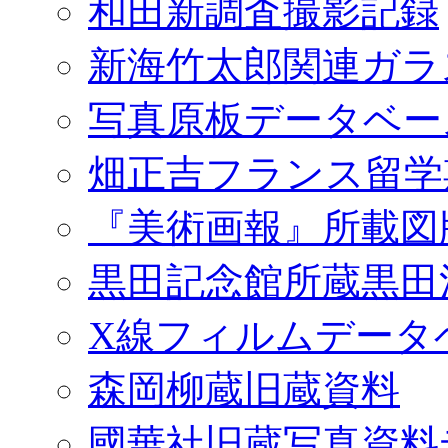
和田新調査撮影記録
新海竹太郎関連ガラ
写真原板データベー
畑正吉フランス留学
『美術画報』所載図
黒田記念館所蔵黒田
X線フィルムデータ
森岡柳蔵旧蔵資料
國華社旧蔵写真資料