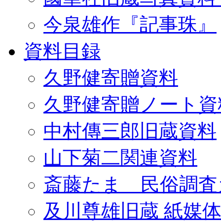
今泉雄作『記事珠』
資料目録
久野健寄贈資料
久野健寄贈ノート資
中村傳三郎旧蔵資料
山下菊二関連資料
斎藤たま 民俗調査
及川尊雄旧蔵 紙媒