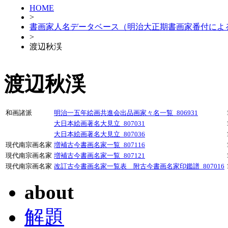
HOME
>
書画家人名データベース（明治大正期書画家番付によ
>
渡辺秋渓
渡辺秋渓
和画諸派
明治一五年絵画共進会出品画家々名一覧_806931
大日本絵画著名大見立_807031
大日本絵画著名大見立_807036
現代南宗画名家
増補古今書画名家一覧_807116
現代南宗画名家
増補古今書画名家一覧_807121
現代南宗画名家
改訂古今書画名家一覧表 附古今書画名家印鑑譜_807016
about
解題