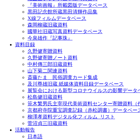
『美術画報』所載図版データベース
黒田記念館所蔵黒田清輝作品集
X線フィルムデータベース
森岡柳蔵旧蔵資料
國華社旧蔵写真資料データベース
今泉雄作『記事珠』
資料目録
久野健寄贈資料
久野健寄贈ノート資料
中村傳三郎旧蔵資料
山下菊二関連資料
斎藤たま 民俗調査カード集成
及川尊雄旧蔵 紙媒体資料目録データベース
展覧会における新型コロナウイルスの影響データ
松島健旧蔵資料
笹木繁男氏主宰現代美術資料センター寄贈資料（
京都府寺院重宝調査記録（赤松調書）データベー
柳澤孝資料デジタル化フィルム_リスト
菅沼貞三旧蔵資料
活動報告
日本語