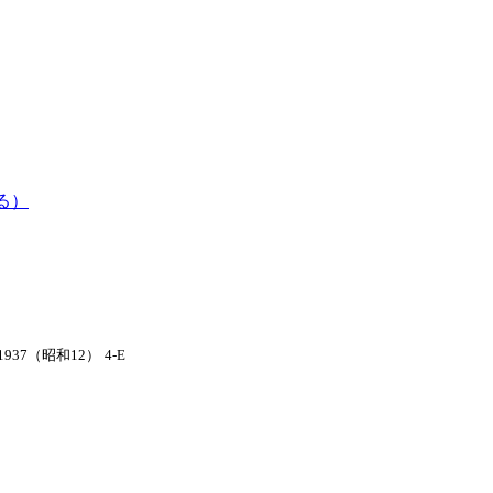
る）
1937（昭和12）
4-E