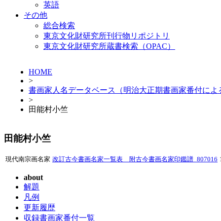
英語
その他
総合検索
東京文化財研究所刊行物リポジトリ
東京文化財研究所蔵書検索（OPAC）
HOME
>
書画家人名データベース（明治大正期書画家番付によ
>
田能村小竺
田能村小竺
現代南宗画名家
改訂古今書画名家一覧表 附古今書画名家印鑑譜_807016
about
解題
凡例
更新履歴
収録書画家番付一覧