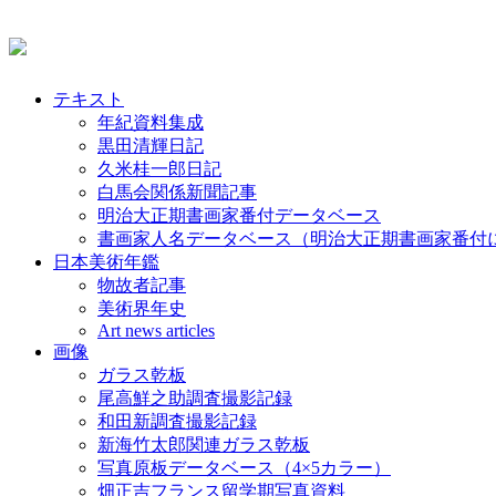
テキスト
年紀資料集成
黒田清輝日記
久米桂一郎日記
白馬会関係新聞記事
明治大正期書画家番付データベース
書画家人名データベース（明治大正期書画家番付
日本美術年鑑
物故者記事
美術界年史
Art news articles
画像
ガラス乾板
尾高鮮之助調査撮影記録
和田新調査撮影記録
新海竹太郎関連ガラス乾板
写真原板データベース（4×5カラー）
畑正吉フランス留学期写真資料