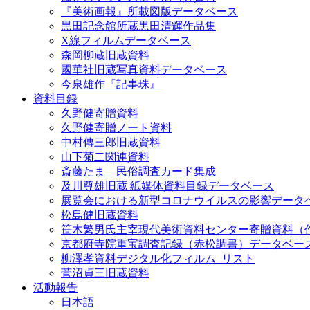
『美術画報』所載図版データベース
黒田記念館所蔵黒田清輝作品集
X線フィルムデータベース
森岡柳蔵旧蔵資料
國華社旧蔵写真資料データベース
今泉雄作『記事珠』
資料目録
久野健寄贈資料
久野健寄贈ノート資料
中村傳三郎旧蔵資料
山下菊二関連資料
斎藤たま 民俗調査カード集成
及川尊雄旧蔵 紙媒体資料目録データベース
展覧会における新型コロナウイルスの影響データ
松島健旧蔵資料
笹木繁男氏主宰現代美術資料センター寄贈資料（
京都府寺院重宝調査記録（赤松調書）データベー
柳澤孝資料デジタル化フィルム_リスト
菅沼貞三旧蔵資料
活動報告
日本語