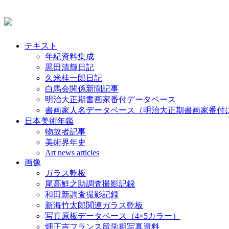
テキスト
年紀資料集成
黒田清輝日記
久米桂一郎日記
白馬会関係新聞記事
明治大正期書画家番付データベース
書画家人名データベース（明治大正期書画家番付
日本美術年鑑
物故者記事
美術界年史
Art news articles
画像
ガラス乾板
尾高鮮之助調査撮影記録
和田新調査撮影記録
新海竹太郎関連ガラス乾板
写真原板データベース（4×5カラー）
畑正吉フランス留学期写真資料