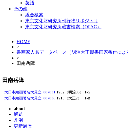
英語
その他
総合検索
東京文化財研究所刊行物リポジトリ
東京文化財研究所蔵書検索（OPAC）
HOME
>
書画家人名データベース（明治大正期書画家番付によ
>
田南岳障
田南岳障
大日本絵画著名大見立_807031
1902（明治35）
1-G
大日本絵画著名大見立_807036
1913（大正2）
1-B
about
解題
凡例
更新履歴